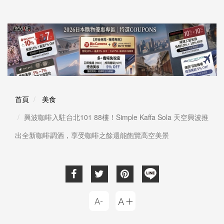
首頁
美食
興波咖啡入駐台北101 88樓！Simple Kaffa Sola 天空興波推
出全新咖啡調酒，享受咖啡之餘還能飽覽高空美景