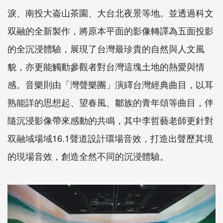
淚、南投大崙山茶園、大台北夜景等地。並透過科文
双融的全新製作，將原本平面的影像轉譯為五面投影
的全沉浸體驗，展現了台灣最珍貴的自然與人文風
貌，亦更能觸動參觀者對台灣這塊土地的熱愛與情
感。音樂則由「灣聲樂團」演繹台灣經典曲目，以耳
熟能詳的思想起、望春風、鄒族的青年頌等曲目，伴
隨沉浸影像帶來感動的共鳴，其中李哲藝老師更針對
双融域場域16.1聲道設計環場音效，打造出聲歷其境
的現場音效，創造全然不同的沉浸體驗。