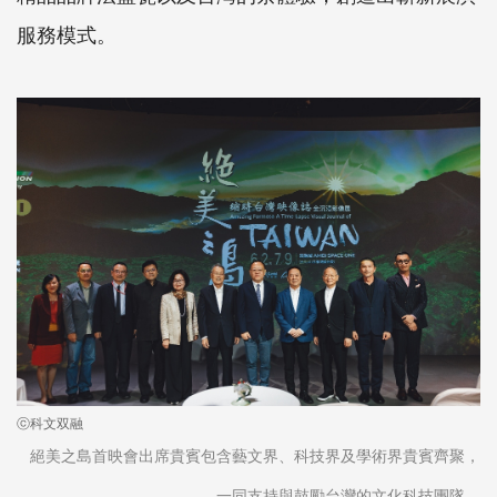
服務模式。
ⓒ科文双融
絕美之島首映會出席貴賓包含藝文界、科技界及學術界貴賓齊聚，
一同支持與鼓勵台灣的文化科技團隊。