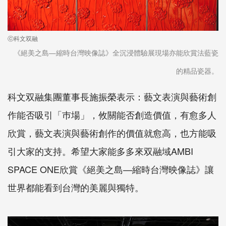
ⓒ科文双融
《絕美之島—縮時台灣映像誌》全沉浸體驗展現場亦能欣賞法藍瓷
的精品瓷器。
科文双融集團董事長施振榮表示：藝文表演與藝術創
作能否吸引「巿場」，攸關能否創造價值，有愈多人
欣賞，藝文表演與藝術創作的價值就愈高，也方能吸
引大家的支持。希望大家能多多來双融域AMBI
SPACE ONE欣賞《絕美之島—縮時台灣映像誌》讓
世界都能看到台灣的美麗與獨特。