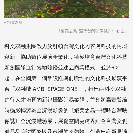
ⓒ科文双融
《絕美之島-縮時台灣映像誌》牛心山。
科文双融集團致力於引領台灣文化內容與科技的跨域
創新，協助數位展演產業化，積極培育台灣文化科技
新創團隊進行落地驗證並建立商業模式。並於6/2
起，在全國第一個常設性與前瞻性的文化科技展演平
台「双融域 AMBI SPACE ONE」，推出由科文双融
進行人才培育的新銳攝影師馮業輝，首創將高畫質縮
時攝影轉譯為全沉浸影像的《絕美之島—縮時台灣映
像誌》全沉浸體驗展，展覽空間更跨界結合台灣文創
精品品牌法藍瓷以及台灣的茶體驗，創造出嶄新展演