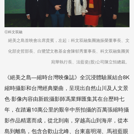
ⓒ科文双融
絕美之島首映會出席貴賓，左起：科文双融集團施振榮董事長、文
化部史哲部長、白鷺鷥文教基金會陳郁秀董事長、科文双融集團黃
宛華執行長、法藍瓷(股)公司陳立恒總裁。
《絕美之島—縮時台灣映像誌》全沉浸體驗展結合8K
縮時攝影和台灣經典樂曲，呈現出自然山川及人文景
色·影像內容由新銳攝影師馮業輝匯集其在台歷時七
年，在踏遍10萬公里的艱辛中所拍攝的百萬張縮時攝
影作品精選而成，從北到南，穿越高山到海岸，從本
島到離島，包含合歡山北峰、台東嘉明湖、馬祖藍眼