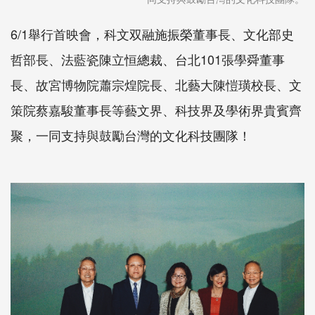
6/1舉行首映會，科文双融施振榮董事長、文化部史
哲部長、法藍瓷陳立恒總裁、台北101張學舜董事
長、故宮博物院蕭宗煌院長、北藝大陳愷璜校長、文
策院蔡嘉駿董事長等藝文界、科技界及學術界貴賓齊
聚，一同支持與鼓勵台灣的文化科技團隊！