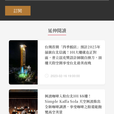
訂閱
延伸閱讀
台灣首間「四季飯店」預計2025年
插旗台北信義！101大樓就在正對
面，普立茲克獎設計師親自操刀，頂
樓天際空間享受台北最美夜晚
2023-02-16 19:00:00
興波咖啡入駐台北101 88樓！
Simple Kaffa Sola 天空興波推出
全新咖啡調酒，享受咖啡之餘還能飽
覽高空美景