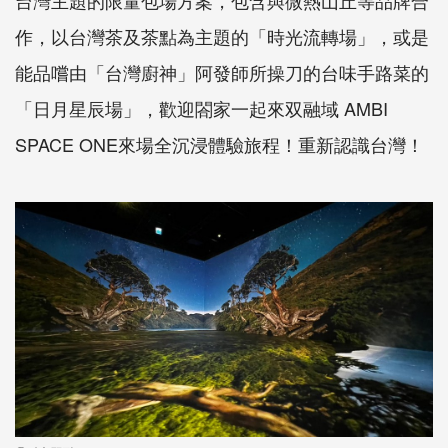
台灣主題的限量包場方案，包含與微熱山丘等品牌合
作，以台灣茶及茶點為主題的「時光流轉場」，或是
能品嚐由「台灣廚神」阿發師所操刀的台味手路菜的
「日月星辰場」，歡迎閤家一起來双融域 AMBI
SPACE ONE來場全沉浸體驗旅程！重新認識台灣！