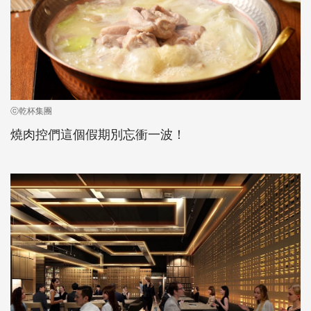
ⓒ乾杯集團
燒肉控們這個假期別忘衝一波！