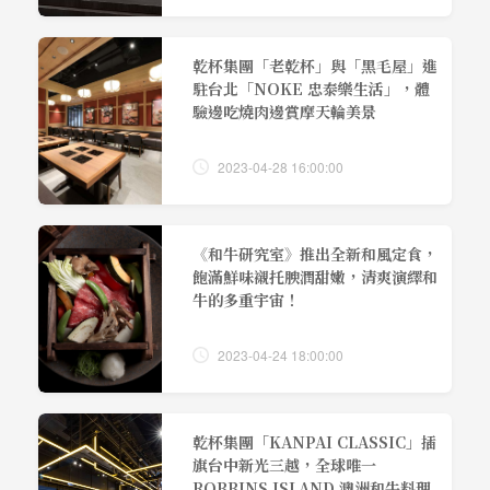
乾杯集團「老乾杯」與「黑毛屋」進
駐台北「NOKE 忠泰樂生活」，體
驗邊吃燒肉邊賞摩天輪美景
2023-04-28 16:00:00
《和牛研究室》推出全新和風定食，
飽滿鮮味襯托腴潤甜嫩，清爽演繹和
牛的多重宇宙！
2023-04-24 18:00:00
乾杯集團「KANPAI CLASSIC」插
旗台中新光三越，全球唯一
ROBBINS ISLAND 澳洲和牛料理