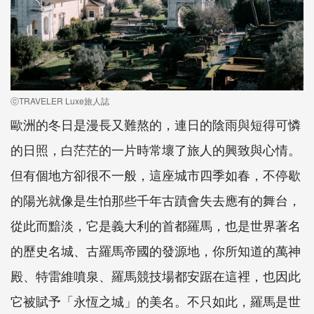
ⓒTRAVELER Luxe旅人誌
歐洲的冬日是漫長又難熬的，連日的陰雨與短得可憐
的日照，白茫茫的一片時常壞了旅人的興致與心情。
但有個地方卻很不一般，這座城市四季如春，不停歇
的陽光就像是生怕那些千年古蹟會失去應有的舞台，
從此而黯淡，它是義大利的首都羅馬，也是世界著名
的歷史名城、古羅馬帝國的發源地，你所知道的萬神
殿、特雷維噴泉、羅馬競技場都安踞在這裡，也因此
它被賦予「永恆之城」的美名。不只如此，羅馬是世