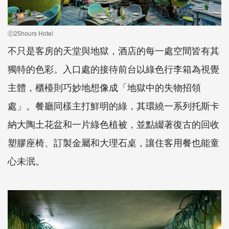
ⓒ25hours Hotel
不只是客房的天堂與地獄，酒店的每一處空間皆有其
獨特的色彩。入口處的接待前台以綠色行李箱為視覺
主體，櫃檯則巧妙地想像成「地獄中的失物招領
處」。餐廳同樣主打鮮明的綠，其環繞一系列托斯卡
納大陶土花盆和一片綠色植被，並點綴著復古的回收
塑膠座椅、訂製金屬和大理石桌，讓住客用餐也能童
心未泯。