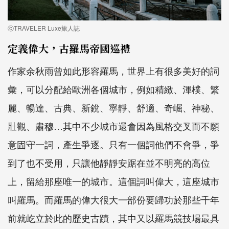
ⓒTRAVELER Luxe旅人誌
定義偉大，古羅馬帝國巡禮
作家余秋雨曾如此形容羅馬，世界上有很多美好的詞
彙，可以分配給歐洲各個城市，例如精緻、渾樸、繁
麗、暢達、古典、新銳、寧靜、舒適、奇崛、神秘、
壯觀、肅穆…其中不少城市還會因為風格交叉而不願
意固守一詞，產生爭逐。只有一個詞他們不會爭，爭
到了也不受用，只讓他靜靜安踞在並不明亮的高位
上，留給那座唯一的城市。這個詞叫偉大，這座城市
叫羅馬。而羅馬的偉大很大一部份要歸功於那些千年
前就屹立於此的歷史古蹟，其中又以羅馬競技場最具