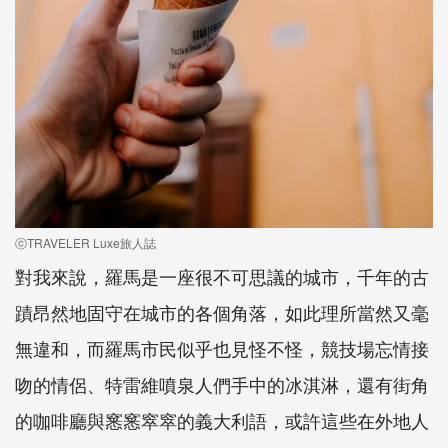
ⓒTRAVELER Luxe旅人誌
對我來說，羅馬是一座很不可思議的城市，千年的古
蹟昂然地固守在城市的各個角落，如此理所當然又毫
無違和，而羅馬市民似乎也見怪不怪，競技場忘情接
吻的情侶、特雷維噴泉人們手中的冰淇淋，還有街角
的咖啡廳與窸窸窣窣的義大利語，或許這些在外地人