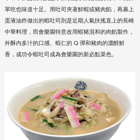
單吃也味道十足。用吐司夾著鮮蝦或豬肉餡，再裹上
蛋液油炸做出的蝦吐司則是近期人氣扶搖直上的長崎
中華料理，而會樂園特意改用蝦豬混和的肉餡製作，
外酥內多汁的口感、蝦仁的 Q 彈和豬肉的濃醇鮮
香，成功令蝦吐司成為會樂園的新必點菜色。