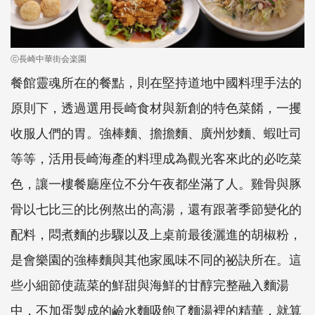
ⓒ長崎中華街会楽園
餐館靈魂所在的餐點，則在堅持道地中國料理手法的
原則下，透過選用長崎食材與新創的特色菜餚，一攫
收服人們的胃。強棒麵、擔擔麵、廣州炒麵、蝦吐司
等等，活用長崎海產的料理成為觀光客來此的必吃菜
色，讓一樓餐廳座位不分午夜都坐滿了人。雞骨與豚
骨以七比三的比例熬出的高湯，還有跟著季節變化的
配料，悶煮麵的步驟以及上桌前最後灑進的胡椒粉，
是會樂園的強棒麵與其他家風味不同的祕訣所在。這
些小細節使蔬菜的鮮甜與海鮮的甘醇完整融入麵湯
中，不加蛋製成的鹼水麵吸飽了麵湯裡的精華，就算