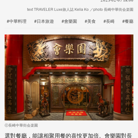
text TRAVELER Luxe旅人誌 Kelia Ko ／photo 長崎中華街会楽園
#中華料理
#日本旅遊
#會樂園
#美食
#長崎
#餐廳
ⓒ長崎中華街会楽園
選對餐廳，能讓相聚用餐的喜悅更加倍。會樂園對長