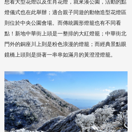
想看大型花燈以及生肖花燈，就來湊公園，活動的點
燈儀式也在此舉辦；適合親子同遊的動物造型花燈區
則位於中央公園會場。而傳統圓形燈籠也有不同看
點！新地中華街上頭是一整排的大紅燈籠；中華街北
門外的銅座川上則是粉色浪漫的燈籠；而經典景點眼
鏡橋上頭則是掛著一串串如滿月的黃澄澄燈籠。