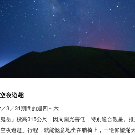
空夜遊趣
022／3／31期間的週四～六
鬼岳」標高315公尺，因周圍光害低，特別適合觀星。
星空夜遊趣」行程，就能愜意地坐在躺椅上，一邊仰望滿