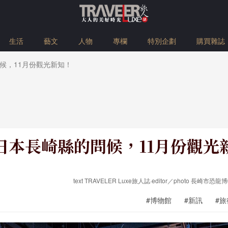
生活
藝文
人物
專欄
特別企劃
購買雜誌
候，11月份觀光新知！
日本長崎縣的問候，11月份觀光
text TRAVELER Luxe旅人誌·editor／photo 長
#博物館
#新訊
#旅