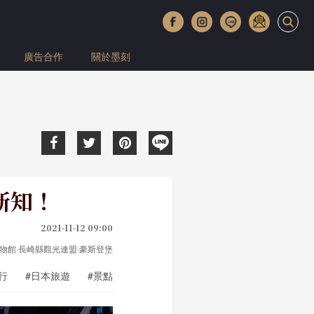
廣告合作
關於墨刻
新知！
2021-11-12 09:00
崎市恐龍博物館·長崎縣觀光連盟·豪斯登堡
行
#日本旅遊
#景點