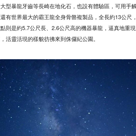
的大型暴龍牙齒等長崎在地化石，也設有體驗區，可用手
還有世界最大的霸王龍全身骨骼複製品，全長約13公尺
點則是約5.7公尺長、2.6公尺高的機器暴龍，逼真地重
聲，活靈活現的樣貌彷彿來到侏儸紀公園。