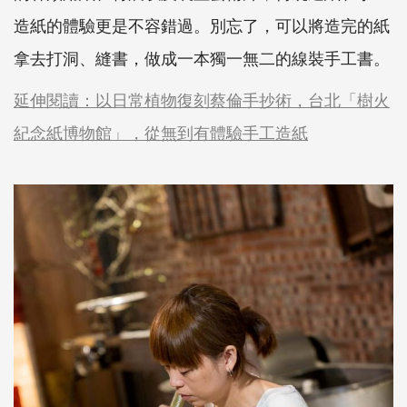
造紙的體驗更是不容錯過。別忘了，可以將造完的紙
拿去打洞、縫書，做成一本獨一無二的線裝手工書。
延伸閱讀：以日常植物復刻蔡倫手抄術，台北「樹火
紀念紙博物館」，從無到有體驗手工造紙