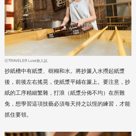
ⓒTRAVELER Luxe旅人誌
抄紙槽中有紙漿、樹糊和水。將抄簾入水撈起紙漿
後，前後左右搖晃，使紙漿平鋪在簾上。要注意，抄
紙的工序精細繁雜，打浪（紙漿分佈不均）在所難
免，想學習這項技藝必須每天持之以恆的練習，才能
抓住要領。