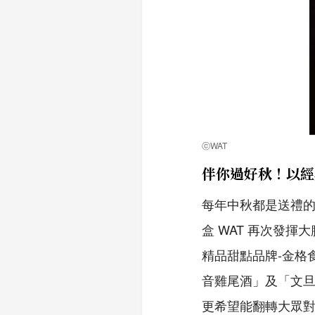
ⓒWAT
伴你過好秋！以經
每年中秋都是送禮的
盒 WAT 再次發
精品甜點品牌-金格
音雞尾酒」及「文
更希望能翻轉大眾