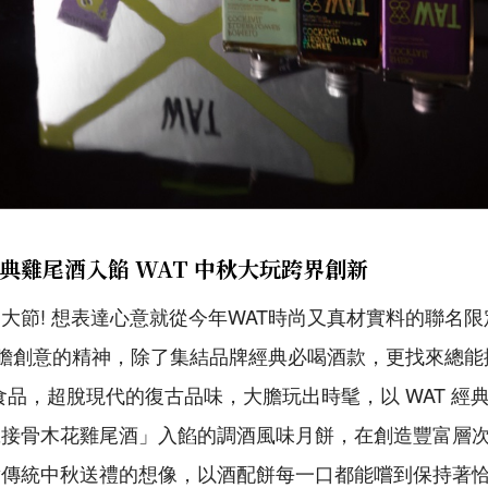
典雞尾酒入餡 WAT 中秋大玩跨界創新
大節! 想表達心意就從今年WAT時尚又真材實料的聯名限
揮大膽創意的精神，除了集結品牌經典必喝酒款，更找來總
食品，超脫現代的復古品味，大膽玩出時髦，以 WAT 經
旦接骨木花雞尾酒」入餡的調酒風味月餅，在創造豐富層
對傳統中秋送禮的想像，以酒配餅每一口都能嚐到保持著