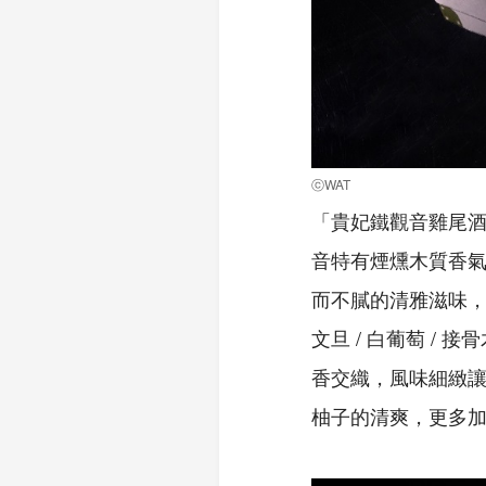
ⓒWAT
「貴妃鐵觀音雞尾酒」
音特有煙燻木質香
而不膩的清雅滋味，
文旦 / 白葡萄 /
香交織，風味細緻
柚子的清爽，更多