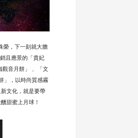
 殊榮，下一刻就大膽
熱銷且應景的「貴妃
鐵觀音月餅」 、「文
脆餅」，以時尚質感霧
血新文化，就是要帶
微醺甜蜜上月球！