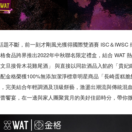
然話題不斷，前一刻才剛風光獲得國際雙酒賽 ISC＆IWSC
格食品跨界推出2022年中秋聯名限定禮盒，結合 WAT 
文旦接骨木花雞尾酒」 與直接以同款酒品入餡的「貴妃
配金格榮獲100%無添加潔淨標章明星商品「長崎蛋糕
裝，完美結合年輕調酒及頂級餅藝，激盪出潮流與傳統混
味蕾饗宴，在一邊與家人團聚賞月的美好佳節時分，帶你