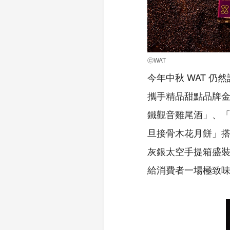
ⓒWAT
今年中秋 WAT 仍
攜手精品甜點品牌金
鐵觀音雞尾酒」、「
旦接骨木花月餅」搭
灰銀太空手提箱盛
給消費者一場極致