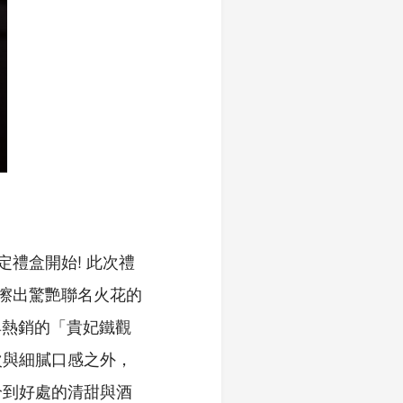
定禮盒開始! 此次禮
能擦出驚艷聯名火花的
典熱銷的「貴妃鐵觀
次與細膩口感之外，
恰到好處的清甜與酒