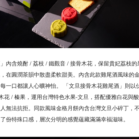
內含燒酎 / 荔枝 / 鐵觀音 / 接骨木花，保留貴妃荔枝
氣，在圓潤茶韻中散盡柔軟甜美。內含此款雞尾酒風味的
每一口都讓人心曠神怡。 「文旦接骨木花雞尾酒」則以
 接骨木花 / 榛果，運用台灣特色水果-文旦，搭配優雅白花
讓人無法抗拒。同款風味金格月餅內含台灣文旦小碎丁，
加了份特殊口感，層次分明的感覺蘊藏滿滿幸福滋味。