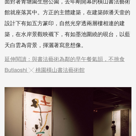
面對著青塘園生態公園，去年剛開幕的橫山書法藝術
館就座落其中。方正的主體建築，在建築師潘天壹的
設計下有如五方篆印，自然光穿透兩層樓相連的建
築，在水岸景觀映襯下，有如墨池圍繞的硯台，以藍
天白雲為背景，揮灑著寫意想像。
延伸閱讀：與書法藝術為鄰的早午餐氣韻，不挑食
Butiaoshi ╳ 桃園橫山書法藝術館