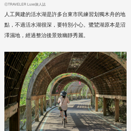
ⓒTRAVELER Luxe旅人誌
人工興建的活水湖是許多台東市民練習划獨木舟的地
點，不過活水湖很深，要特別小心。鷺鷥湖原本是沼
澤濕地，經過整治後景致幽靜秀麗。