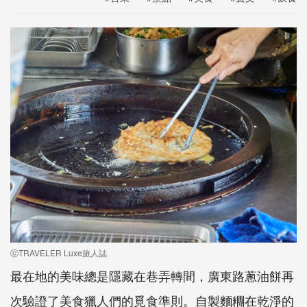
ⓒTRAVELER Luxe旅人誌
最在地的美味總是隱藏在巷弄轉間，廣東路蔥油餅再
次驗證了美食獵人們的覓食準則。自製麵糰在乾淨的