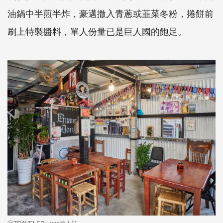
油鍋中半煎半炸，豪邁撒入青蔥或韮菜冬粉，捲餅前
刷上特製醬料，單人份量已是巨人國的飽足。
ⓒTRAVELER Luxe旅人誌