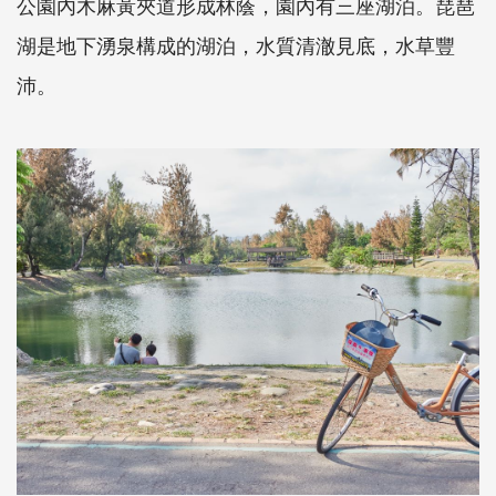
公園內木麻黃夾道形成林蔭，園內有三座湖泊。琵琶
湖是地下湧泉構成的湖泊，水質清澈見底，水草豐
沛。