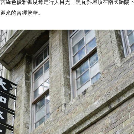
抹苔綠色優雅弧度奪走行人目光，黑瓦斜屋頂在南國艷陽
往迎來的曾經繁華。