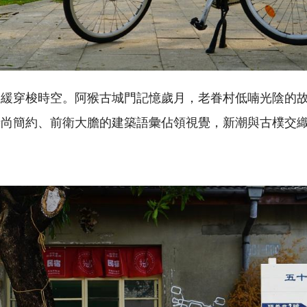
悠緩穿梭時空。阿猴古城門記憶歲月，老眷村低喃光陰的
時尚簡約、前衛大膽的建築語彙佔領視覺，新潮與古樸交