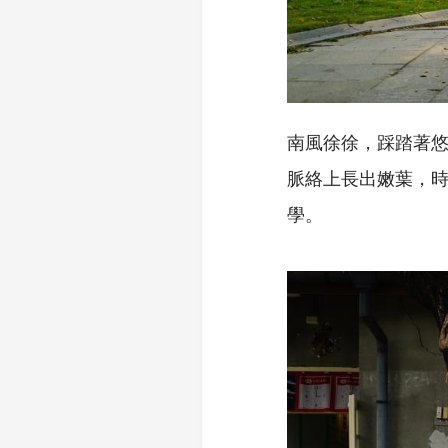
南風徐徐，踩踏著
脈絡上長出嫩葉，
學。