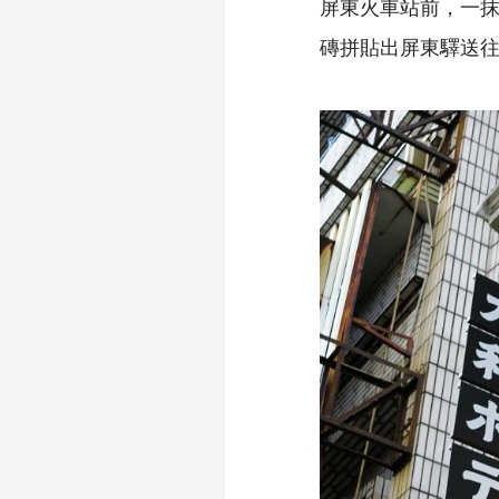
屏東火車站前，一
磚拼貼出屏東驛送