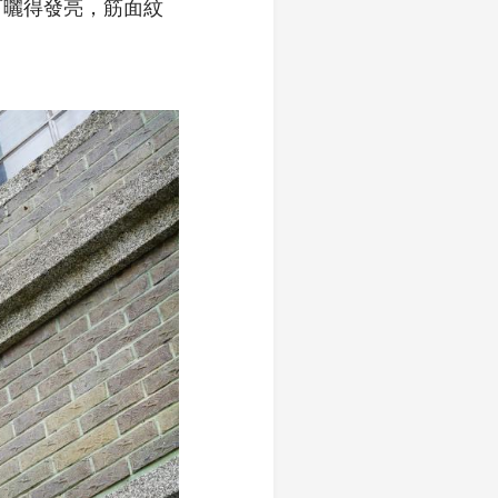
下曬得發亮，筋面紋