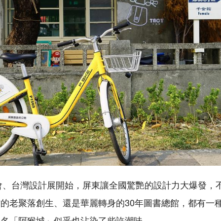
燈會、台灣設計展開始，屏東讓全國驚艷的設計力大爆發，
的老聚落創生、還是華麗轉身的30年圖書總館，都有一
地名「阿猴城」似乎也沾染了些許潮味。