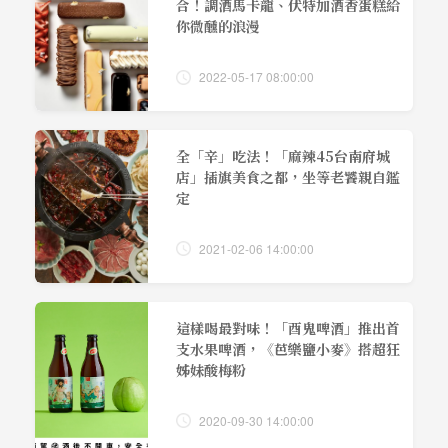
合！調酒馬卡龍、伏特加酒香蛋糕給
你微醺的浪漫
2022-05-17 08:00:00
全「辛」吃法！「麻辣45台南府城
店」插旗美食之都，坐等老饕親自鑑
定
2021-02-06 14:00:00
這樣喝最對味！「酉鬼啤酒」推出首
支水果啤酒，《芭樂鹽小麥》搭超狂
姊妹酸梅粉
2020-09-30 14:00:00