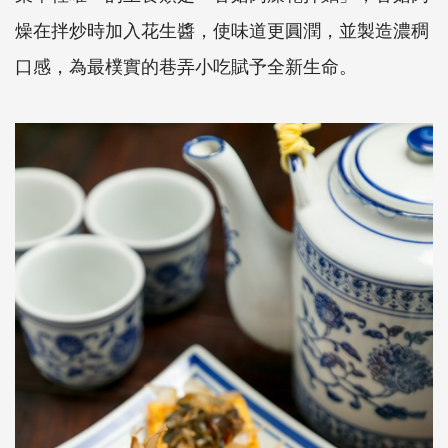
燥在拌炒時加入花生醬，使味道更圓潤，並製造濃稠
口感，為最樸實的巷弄小吃賦予全新生命。