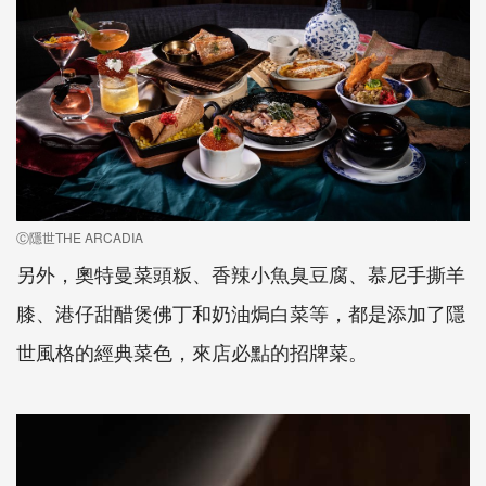
Ⓒ隱世THE ARCADIA
另外，奧特曼菜頭粄、香辣小魚臭豆腐、慕尼手撕羊
膝、港仔甜醋煲佛丁和奶油焗白菜等，都是添加了隱
世風格的經典菜色，來店必點的招牌菜。