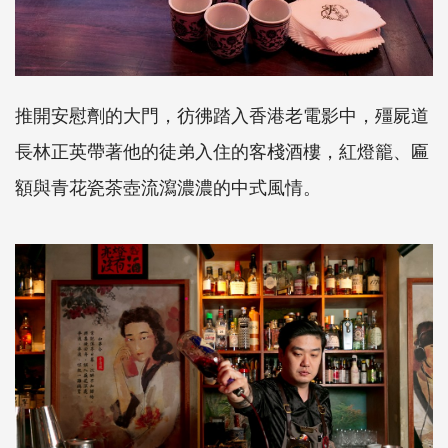
推開安慰劑的大門，彷彿踏入香港老電影中，殭屍道
長林正英帶著他的徒弟入住的客棧酒樓，紅燈籠、匾
額與青花瓷茶壺流瀉濃濃的中式風情。