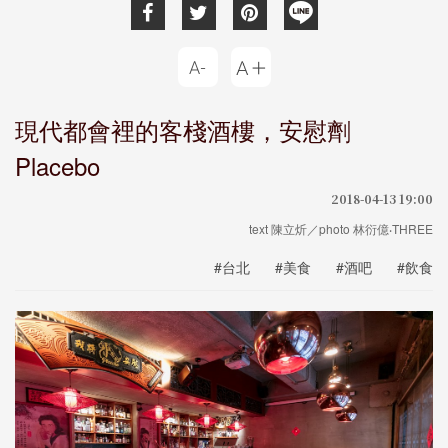
現代都會裡的客棧酒樓，安慰劑
Placebo
2018-04-13 19:00
text 陳立炘／photo 林衍億‧THREE
#台北
#美食
#酒吧
#飲食