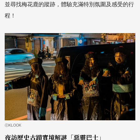
並尋找梅花鹿的蹤跡，體驗充滿特別氛圍及感受的行
程！
ⓒKLOOK
夜訪歷史古蹟實境解謎「惡靈巴士」