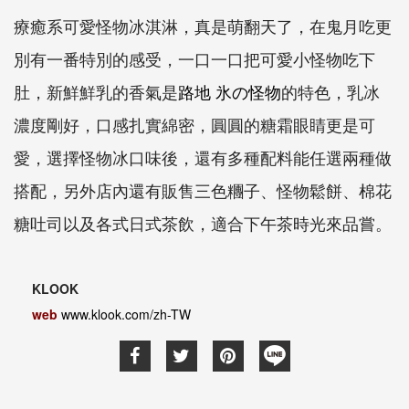
療癒系可愛怪物冰淇淋，真是萌翻天了，在鬼月吃更
別有一番特別的感受
，一口一口把可愛小怪
物吃下
肚，
新鮮鮮乳的香氣是
路地
氷の怪物
的特色，乳冰
濃度剛好，口感扎實綿密，圓圓的糖霜眼睛更是可
愛，選擇怪物冰口味後，還有多種配料能任選兩種做
搭配，另外店內還有販售三色糰子、怪物鬆餅、棉花
糖吐司以及各式日式茶飲，適合下午茶時光來品嘗。
KLOOK
web
www.klook.com/zh-TW