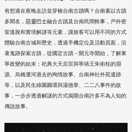
有想過在夜晚走訪並穿梭台南古蹟嗎？台南素以古蹟
多聞名，
惡靈巴士
融合古蹟及台南民間軼事，戶外密
室逃脫和實境解謎等元素，讓旅客可以用不同的方式
體驗台南古城和歷史，透過手機定位及活動頁面，沿
著鬼跡探索古蹟，從國定古蹟－開元寺開始，了解東
寧政變的始末；祀典大天后宮與寧靖王朱術桂的淵
源、烏橋運河過去的殉情故事、台南神社外苑遺跡
等，以及民生綠園圓環與湯德章、二二八事件的故
事，一步步透過解謎的方式揭開台南許多不為人知的
傳說故事。