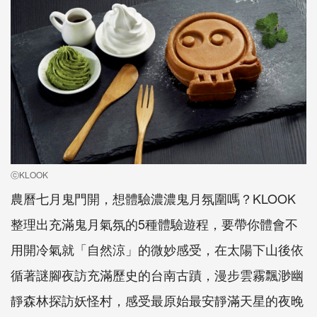
ⓒKLOOK
農曆七月鬼門開，想體驗濃濃鬼月氛圍嗎？
KLOOK
整理出充滿鬼月氣氛的
5
種體驗遊程，要帶你體會不
用開冷氣就「自然涼」的微妙感受，在太陽下山後依
循著謎腳夜訪充滿歷史的台南古蹟，漫步雲霧飄渺幽
靜森林探訪妖怪村，感受最原始最安靜滿天星的夜晚