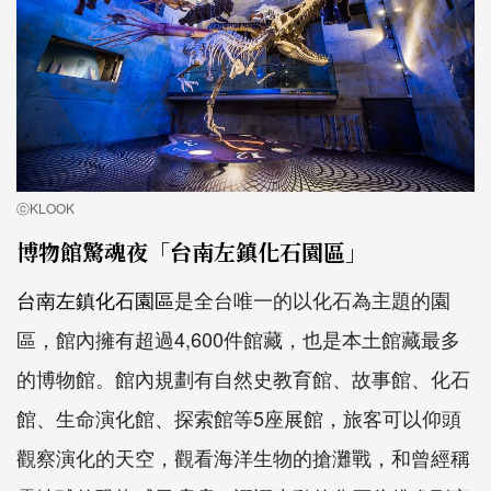
ⓒKLOOK
博物館驚魂夜「台南左鎮化石園區」
台南左鎮化石園區
是全台唯一的以化石為主題的園
區，館內擁有超過
4,600
件館藏，也是本土館藏最多
的博物館。館內規劃有自然史教育館、故事館、化石
館、生命演化館、探索館等
5
座展館，旅客可以仰頭
觀察演化的天空，觀看海洋生物的搶灘戰，和曾經稱