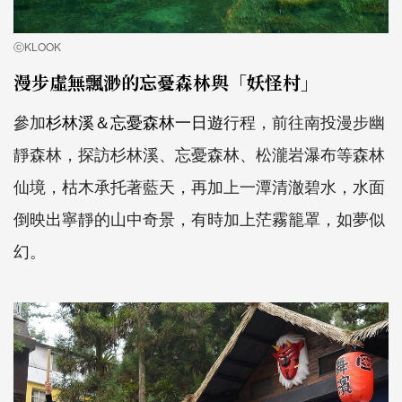
ⓒKLOOK
漫步虛無飄渺的忘憂森林與「妖怪村」
參加
杉林溪＆忘憂森林一日遊
行程，前往南投漫步幽
靜森林，探訪杉林溪、忘憂森林、松瀧岩瀑布等森林
仙境，枯木承托著藍天，再加上一潭清澈碧水，水面
倒映出寧靜的山中奇景，有時加上茫霧籠罩，如夢似
幻。