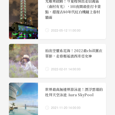
光雕秀啟動！今夏疫情出走信義區
《南村有光》，101夜間最佳打卡景
點，超復古80年代紅白機躍上眷村
牆面
2022-05-12 11:00:00
拍出空靈系花海！2022最chill薰衣
草節，走春邂逅波西米亞女神
2022-02-01 14:00:00
世界最高無邊界游泳池！漂浮雲端的
杜拜天空泳池 Aura SkyPool
2021-11-20 14:00:00