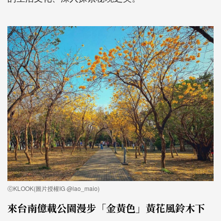
ⓒKLOOK(圖片授權IG @lao_maio)
來台南億載公園漫步「金黃色」黃花風鈴木下