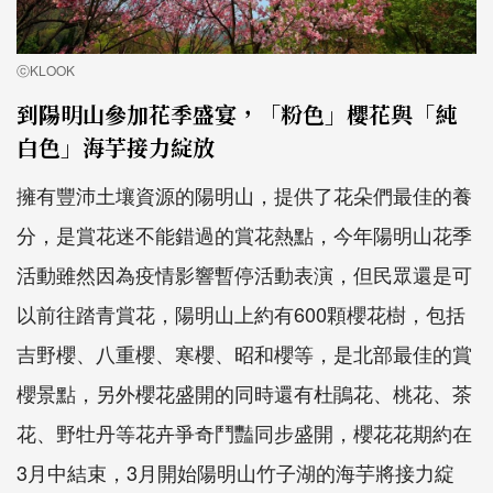
ⓒKLOOK
到陽明山參加花季盛宴，「粉色」櫻花與「純
白色」海芋接力綻放
擁有豐沛土壤資源的陽明山，提供了花朵們最佳的養
分，是賞花迷不能錯過的賞花熱點，今年陽明山花季
活動雖然因為疫情影響暫停活動表演，但民眾還是可
以前往踏青賞花，陽明山上約有600顆櫻花樹，包括
吉野櫻、八重櫻、寒櫻、昭和櫻等，是北部最佳的賞
櫻景點，另外櫻花盛開的同時還有杜鵑花、桃花、茶
花、野牡丹等花卉爭奇鬥豔同步盛開，櫻花花期約在
3月中結束，3月開始陽明山竹子湖的海芋將接力綻