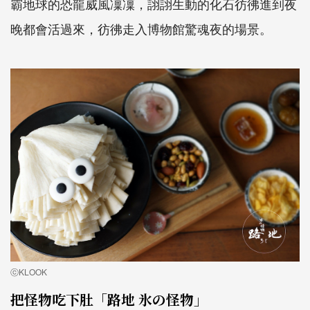
霸地球的恐龍威風凜凜，詡詡生動的化石彷彿進到夜
晚都會活過來，彷彿走入博物館驚魂夜的場景。
ⓒKLOOK
把怪物吃下肚「路地 氷の怪物」