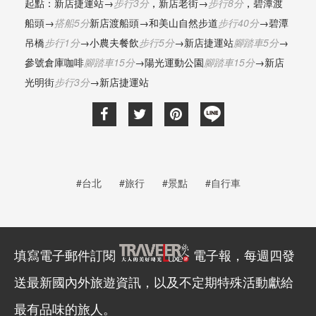
起點：新店捷運站→
步行3分
，
新店老街→
步行8分
，
碧潭渡
船頭→
搭船5分
新店渡船頭→和美山自然步道
步行40分
→碧潭
吊橋
步行1分
→小農夫餐飲
步行5分
→新店捷運站
腳踏車5分
→
參號倉庫咖啡
腳踏車15分
→陽光運動公園
腳踏車15分
→新店
光明街
步行3分
→新店捷運站
#台北
#旅行
#景點
#自行車
填寫電子郵件訂閱
電子報，每週四發
送最新國內外旅遊資訊，以及不定期特殊活動獻給
最有品味的旅人。