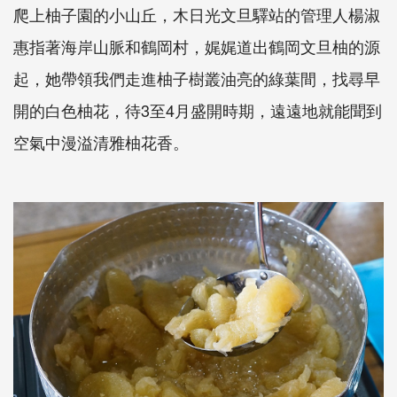
爬上柚子園的小山丘，木日光文旦驛站的管理人楊淑
惠指著海岸山脈和鶴岡村，娓娓道出鶴岡文旦柚的源
起，她帶領我們走進柚子樹叢油亮的綠葉間，找尋早
開的白色柚花，待3至4月盛開時期，遠遠地就能聞到
空氣中漫溢清雅柚花香。