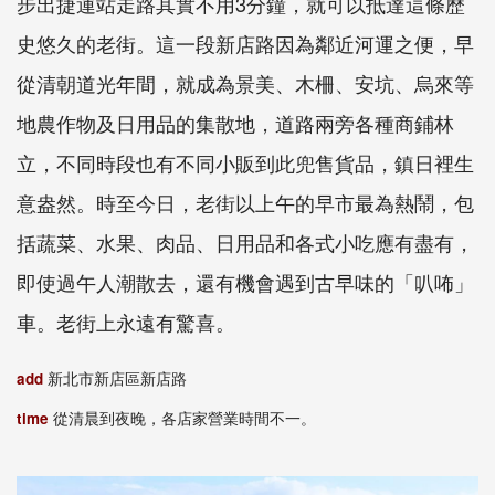
步出捷運站走路其實不用3分鐘，就可以抵達這條歷
史悠久的老街。這一段新店路因為鄰近河運之便，早
從清朝道光年間，就成為景美、木柵、安坑、烏來等
地農作物及日用品的集散地，道路兩旁各種商鋪林
立，不同時段也有不同小販到此兜售貨品，鎮日裡生
意盎然。時至今日，老街以上午的早市最為熱鬧，包
括蔬菜、水果、肉品、日用品和各式小吃應有盡有，
即使過午人潮散去，還有機會遇到古早味的「叭咘」
車。老街上永遠有驚喜。
add
新北市新店區新店路
time
從清晨到夜晚，各店家營業時間不一。