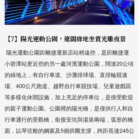
【7】陽光運動公園，遼闊綠地坐賞光雕夜景
陽光運動公園距離捷運新店站稍遠些，是距離捷運
小碧潭站更近些的另一處河濱運動公園，闊達20公頃
的綠地上，有自行車道、沙灘排球場、直排輪競速
場、400公尺跑道、越野自行車競技場、兒童遊戲區
等多樣化休閒設施，加上充足的停車位，是很受歡迎
的親子運動公園。公園裡的陽光橋，是僅供行人和自
行車通行的景觀橋，銜接安坑與湯泉兩端，弧形的橋
面，以琴弦般的鋼索及5個拱圈支撐，跨距長達245公