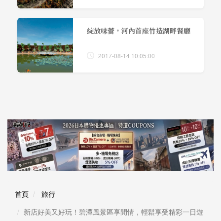
綻放味蕾，河內首座竹造湖畔餐廳
2017-08-14 10:05:00
首頁
旅行
新店好美又好玩！碧潭風景區享閒情，輕鬆享受精彩一日遊