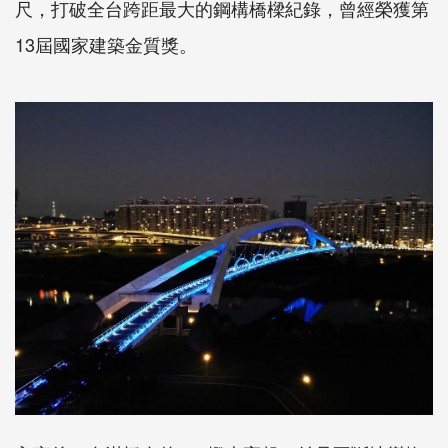
尺，打破全台跨距最大的鋼構橋樑紀錄，曾經榮獲第
13屆國家建築金質獎。