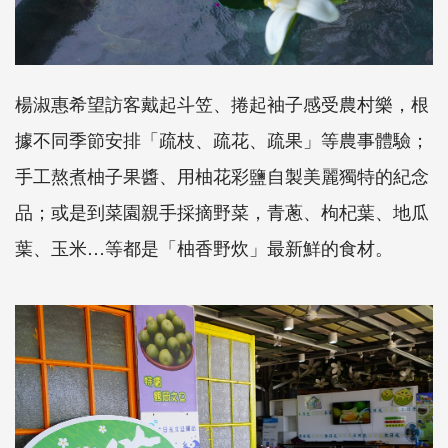
楊淑惠希望訪客戴起斗笠、捲起袖子感受農村樂，根
據不同季節安排「疏枝、疏花、疏果」等農事體驗；
手工熬煮柚子果醬、用柚花彩鹽自製美麗獨特的紀念
品；或是到菜園親手採摘野菜，青蔥、枸杞葉、地瓜
葉、玉米…等都是「柚香野炊」最新鮮的食材。