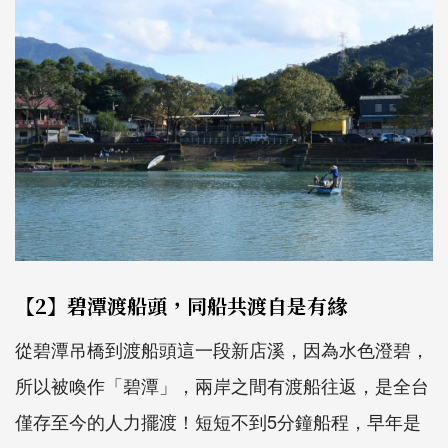
【2】碧潭渡船頭，同船共渡自是有緣
從碧潭吊橋到渡船頭這一段新店溪，因為水色澄碧，
所以被喚作「碧潭」，兩岸之間有渡船往返，是全台
僅存至今的人力擺渡！短短不到5分鐘船程，早年是