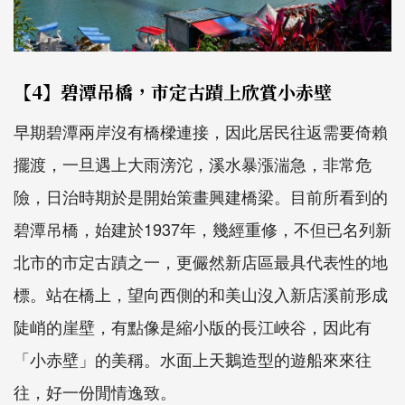
【4】碧潭吊橋，市定古蹟上欣賞小赤壁
早期碧潭兩岸沒有橋樑連接，因此居民往返需要倚賴
擺渡，一旦遇上大雨滂沱，溪水暴漲湍急，非常危
險，日治時期於是開始策畫興建橋梁。目前所看到的
碧潭吊橋，始建於1937年，幾經重修，不但已名列新
北市的市定古蹟之一，更儼然新店區最具代表性的地
標。站在橋上，望向西側的和美山沒入新店溪前形成
陡峭的崖壁，有點像是縮小版的長江峽谷，因此有
「小赤壁」的美稱。水面上天鵝造型的遊船來來往
往，好一份閒情逸致。