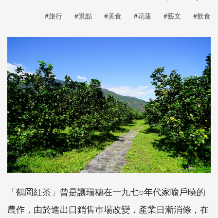
#旅行
#景點
#美食
#花蓮
#藝文
#飲食
「鶴岡紅茶」曾是讓瑞穗在一九七○年代家喻戶曉的
農作，由於進出口銷售巿場改變，產業日漸消條，在