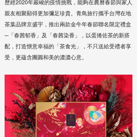
歷經2020年嚴峻的疫情挑戰，能夠在農曆春節與家人
親友相聚顯得更加彌足珍貴。青鳥旅行攜手台灣在地
茶葉品牌京盛宇，推出兩款金牛年春節聯名限定禮盒
─「春茜郁香」及「春茜染香」，以蛋捲佐茶的新搭
配，打造愜意幸福的「茶食光」，不只送給受禮者享
受，更蘊含團圓和美的濃濃心意。