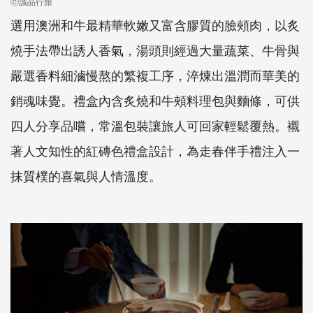
ⓒ誠品行旅
選用澳洲和牛最精華軟嫩又富含膠質的臉頰肉，以炙
燒手法帶出誘人香氣，湯頭則經過大量蔬菜、牛骨與
嚴選香料細滷慢熬的繁複工序，淬煉出溫潤而華美的
銷魂味覺。禮盒內含炙燒和牛頰料理包與麵條，可供
四人分享品嚐，常溫包裝讓旅人可回家輕鬆覆熱。襯
著人文知性的紅磚色禮盒設計，為走春伴手禮注入一
抹質樸的喜氣與人情溫度。