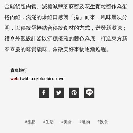
金豬後腿肉鬆、減糖減鹽芝麻醬及花生顆粒醬作為蛋
捲內餡，滿滿的爆餡口感襲「捲」而來，風味層次分
明，以傳統蛋捲結合傳統食材的方式，迸發新滋味；
禮盒外觀設計皆以沉穩優雅的茜色為底，打造東方新
春喜慶的尊貴韻味，象徵美好事物逐漸甦醒。
青鳥旅行
web
twbbt.co/bluebirdtravel
#甜點
#生活
#美食
#選物
#飲食