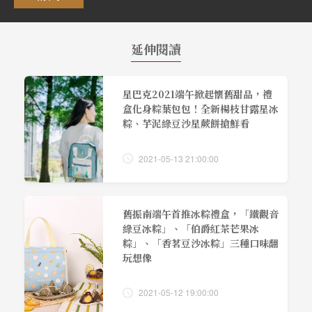
延伸閱讀
星巴克2021端午掀起懷舊甜品，禮
盒化身粽葉包包！全新楊枝甘露星冰
粽、芋泥綠豆沙星蕨餅搶鮮看
2021-05-13 21:00:00
舊振南端午首推冰粽禮盒，「鐵觀音
綠豆冰粽」、「伯爵紅茶芒果冰
粽」、「香茗豆沙冰粽」三種口味翻
玩想像
2021-05-12 19:00:00