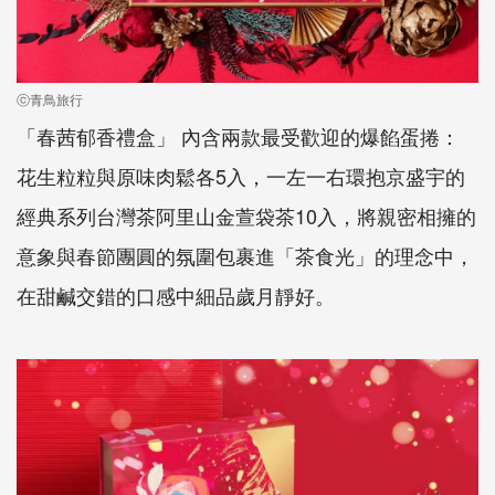
ⓒ青鳥旅行
「春茜郁香禮盒」 內含兩款最受歡迎的爆餡蛋捲：
花生粒粒與原味肉鬆各5入，一左一右環抱京盛宇的
經典系列台灣茶阿里山金萱袋茶10入，將親密相擁的
意象與春節團圓的氛圍包裹進「茶食光」的理念中，
在甜鹹交錯的口感中細品歲月靜好。