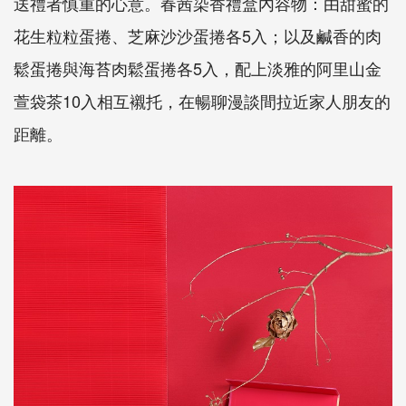
送禮者慎重的心意。春茜染香禮盒內容物：由甜蜜的
花生粒粒蛋捲、芝麻沙沙蛋捲各5入；以及鹹香的肉
鬆蛋捲與海苔肉鬆蛋捲各5入，配上淡雅的阿里山金
萱袋茶10入相互襯托，在暢聊漫談間拉近家人朋友的
距離。