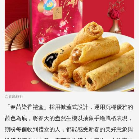
ⓒ青鳥旅行
「春茜染香禮盒」採用掀蓋式設計，運用沉穩優雅的
茜色為底，將春天的盎然生機以抽象手繪風格表現，
期盼每個收到禮盒的人，都能感受新春的美好意象與