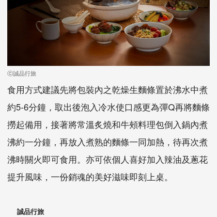
ⓒ誠品行旅
食用方式建議先將包裝內之乾燥生麵條置於沸水中煮
約5-6分鐘，取出後泡入冷水使口感更為彈Q再將麵條
撈起備用，接著將常溫炙燒和牛頰料理包倒入鍋內煮
沸約一分鐘，再放入煮熟的麵條一同加熱，待再次煮
沸時關火即可食用。亦可依個人喜好加入辣油及蔥花
提升風味，一份銷魂的美好滋味即刻上桌。
誠品行旅