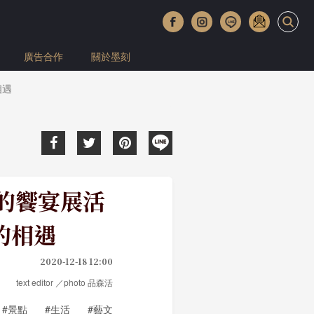
廣告合作
關於墨刻
相遇
林的饗宴展活
的相遇
2020-12-18 12:00
text editor ／photo 品森活
#景點
#生活
#藝文