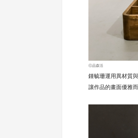
ⓒ品森活
鍾毓珊運用異材質
讓作品的畫面優雅