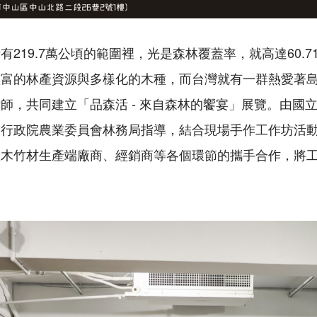
219.7萬公頃的範圍裡，光是森林覆蓋率，就高達60.
豐富的林產資源與多樣化的木種，而台灣就有一群熱愛著
師，共同建立「品森活 - 來自森林的饗宴」展覽。由國
及行政院農業委員會林務局指導，結合現場手作工作坊活
產木竹材生產端廠商、經銷商等各個環節的攜手合作，將