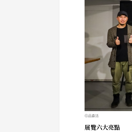
ⓒ品森活
展覽六大亮點