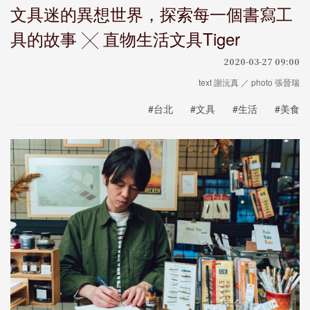
文具迷的異想世界，探索每一個書寫工
具的故事 ╳ 直物生活文具Tiger
2020-03-27 09:00
text 謝沅真 ／ photo 張晉瑞
#台北
#文具
#生活
#美食