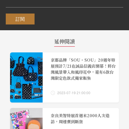
訂閱
延伸閱讀
京都品牌「SOU・SOU」20週年特
展預計7/21在誠品信義店開幕！將台
灣風景帶入和風印花中，還有6款台
灣限定色款式獨家販售
2023-07-19 21:00:00
奈良美智特展首週末2000人次造
訪，周邊賣到斷貨