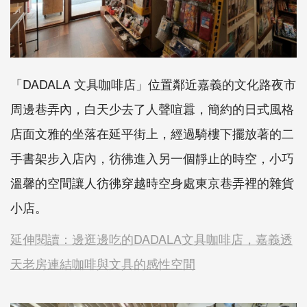
「DADALA 文具咖啡店」位置鄰近嘉義的文化路夜市
周邊巷弄內，白天少去了人聲喧囂，簡約的日式風格
店面文雅的坐落在延平街上，經過騎樓下擺放著的二
手書架步入店內，彷彿進入另一個靜止的時空，小巧
溫馨的空間讓人彷彿穿越時空身處東京巷弄裡的雜貨
小店。
延伸閱讀：邊逛邊吃的DADALA文具咖啡店，嘉義透
天老房連結咖啡與文具的感性空間