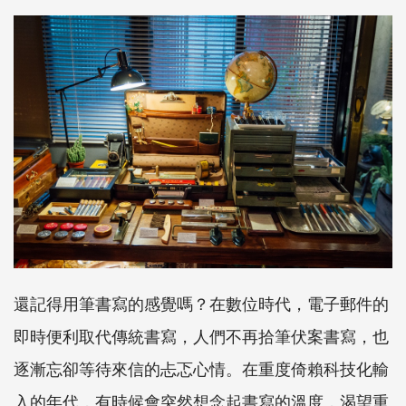
還記得用筆書寫的感覺嗎？在數位時代，電子郵件的
即時便利取代傳統書寫，人們不再拾筆伏案書寫，也
逐漸忘卻等待來信的忐忑心情。在重度倚賴科技化輸
入的年代，有時候會突然想念起書寫的溫度，渴望重