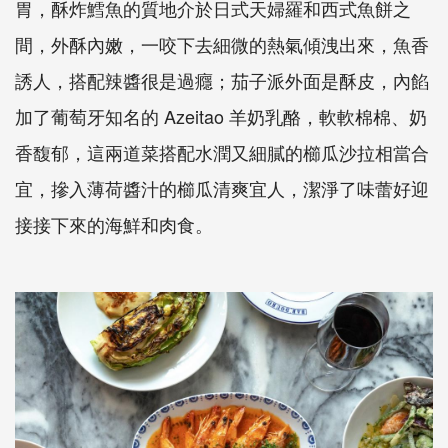
胃，酥炸鱈魚的質地介於日式天婦羅和西式魚餅之
間，外酥內嫩，一咬下去細微的熱氣傾洩出來，魚香
誘人，搭配辣醬很是過癮；茄子派外面是酥皮，內餡
加了葡萄牙知名的 Azeitao 羊奶乳酪，軟軟棉棉、奶
香馥郁，這兩道菜搭配水潤又細膩的櫛瓜沙拉相當合
宜，摻入薄荷醬汁的櫛瓜清爽宜人，潔淨了味蕾好迎
接接下來的海鮮和肉食。