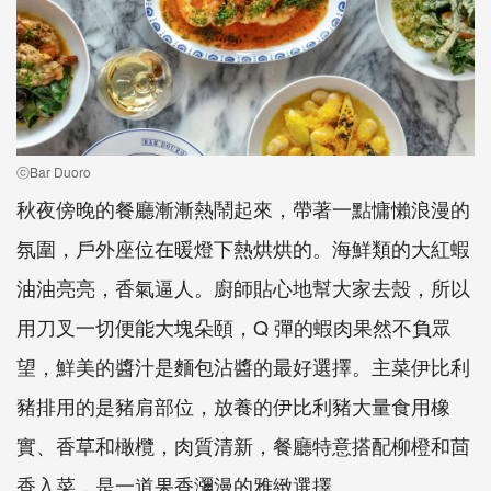
ⓒBar Duoro
秋夜傍晚的餐廳漸漸熱鬧起來，帶著一點慵懶浪漫的
氛圍，戶外座位在暖燈下熱烘烘的。海鮮類的大紅蝦
油油亮亮，香氣逼人。廚師貼心地幫大家去殼，所以
用刀叉一切便能大塊朵頤，Q 彈的蝦肉果然不負眾
望，鮮美的醬汁是麵包沾醬的最好選擇。主菜伊比利
豬排用的是豬肩部位，放養的伊比利豬大量食用橡
實、香草和橄欖，肉質清新，餐廳特意搭配柳橙和茴
香入菜，是一道果香瀰漫的雅緻選擇。