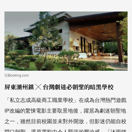
ⓒBooking.com
屏東潮州鎮 ╳ 台灣劇迷必朝聖的暗黑學校
「私立志成高級商工職業學校」在成為台灣熱門遊戲
IP改編的驚悚電影主要取景地後，躍居為劇迷朝聖地
之一，雖然目前校園並未對外開放，但影迷仍能自校
門口朝聖，還原電影中令人緊張的壓迫感。「沐雨鍾