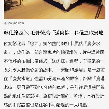
ⓒBooking.com
彰化線西 ╳ 毛骨悚然「送肉粽」科儀之取景地
位於彰化縣「線西」鄉的熱門IG打卡景點「慶安水
道」，曾作為一部台灣鬼片的拍攝場景，片中講述因
不信邪的拍攝民俗儀式「送肉粽」過程，而撞鬼的一
系列令人膽顫心驚的故事。「安順19旅居」是一處前
往「慶安水道」僅需15分鐘車程的旅宿，距離「鹿港
老街」更只需不到10分鐘的車程，是前往鹿港熱門景
點的絕佳住宿選擇。旅宿設計簡約、乾淨，具有設計
感的衛浴設備也是住客不可錯過的一大特點！