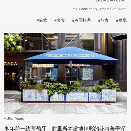
text Chris Yang／photo Bar Duoro
#倫敦
#美食
#英國旅遊
#飲食
#餐廳
ⓒBar Duoro
多年前一訪葡萄牙，對里斯本當地精彩的花磚美學深