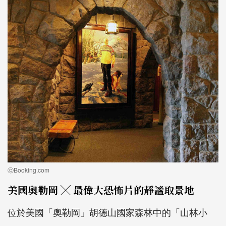
ⓒBooking.com
美國奧勒岡 ╳ 最偉大恐怖片的靜謐取景地
位於美國「奧勒岡」胡德山國家森林中的「山林小