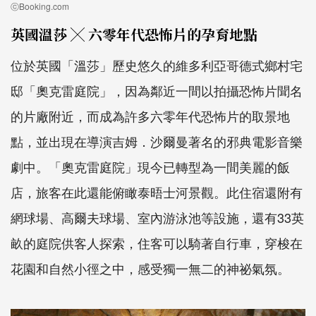
ⓒBooking.com
英國溫莎 ╳ 六零年代恐怖片的孕育地點
位於英國「溫莎」歷史悠久的維多利亞哥德式鄉村宅
邸「奧克雷庭院」，因為鄰近一間以拍攝恐怖片聞名
的片廠附近，而成為許多六零年代恐怖片的取景地
點，並出現在導演吉姆．沙爾曼著名的邪典電影音樂
劇中。「奧克雷庭院」現今已轉型為一間美麗的飯
店，旅客在此還能俯瞰泰晤士河景觀。此住宿還附有
網球場、高爾夫球場、室內游泳池等設施，還有33英
畝的庭院供客人探索，住客可以騎著自行車，穿梭在
花園和自然小徑之中，感受獨一無二的神祕氣氛。