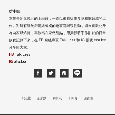
昉小姐
本業是朝九晚五的上班族，一直以來都從事食物相關領域的工
作。對所有關於廚房與餐桌的趣事都興致勃勃，週末喜歡化身
為自家烘焙師，喜歡窩在家做甜點，用攝影將手作甜點的日常
飲食記錄下來，在
FB
粉絲專頁
Talk Less
和
IG
帳號
eira.lee
分享給大家。
FB
Talk Less
IG
eira.lee
#台北
#甜點
#生活
#美食
#飲食