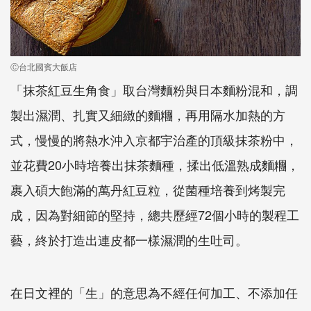
Ⓒ台北國賓大飯店
「抹茶紅豆生角食」取台灣麵粉與日本麵粉混和，調
製出濕潤、扎實又細緻的麵糰，再用隔水加熱的方
式，慢慢的將熱水沖入京都宇治產的頂級抹茶粉中，
並花費
20
小時培養出抹茶麵種，揉出低溫熟成麵糰，
裹入碩大飽滿的萬丹紅豆粒，從菌種培養到烤製完
成，因為對細節的堅持，總共歷經
72
個小時的製程工
藝，終於打造出連皮都一樣濕潤的生吐司。
在日文裡的「生」的意思為不經任何加工、不添加任