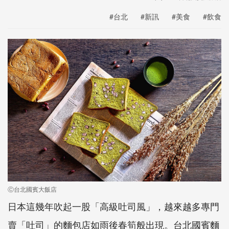
#台北
#新訊
#美食
#飲食
Ⓒ台北國賓大飯店
日本這幾年吹起一股「高級吐司風」，越來越多專門
賣「吐司」的麵包店如雨後春筍般出現。台北國賓麵