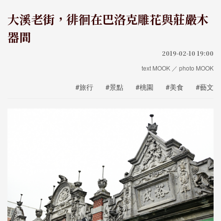
大溪老街，徘徊在巴洛克雕花與莊嚴木
器間
2019-02-10 19:00
text MOOK ／ photo MOOK
#旅行
#景點
#桃園
#美食
#藝文