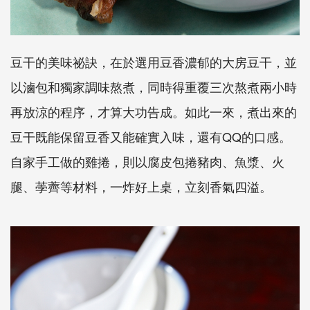
豆干的美味祕訣，在於選用豆香濃郁的大房豆干，並
以滷包和獨家調味熬煮，同時得重覆三次熬煮兩小時
再放涼的程序，才算大功告成。如此一來，煮出來的
豆干既能保留豆香又能確實入味，還有QQ的口感。
自家手工做的雞捲，則以腐皮包捲豬肉、魚漿、火
腿、荸薺等材料，一炸好上桌，立刻香氣四溢。