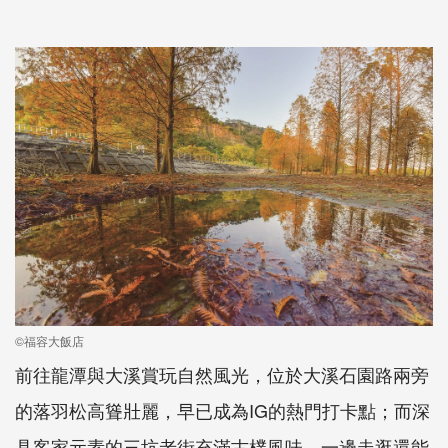
©福容大飯店
前往龍潭與大溪賞玩自然風光，位於大溪石園路兩旁
的落羽松高聳壯麗，早已成為IG的熱門打卡點；而深
具客家元素的三坑老街充滿古樸風味，一邊走逛還能