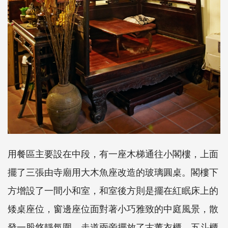
用餐區主要設在中段，有一座木梯通往小閣樓，上面
擺了三張由寺廟用大木魚座改造的玻璃圓桌。閣樓下
方增設了一間小和室，和室後方則是擺在紅眠床上的
矮桌座位，窗邊座位面對著小巧雅致的中庭風景，散
發一股悠靜氛圍。走道兩旁擺放了古董衣櫃、五斗櫃