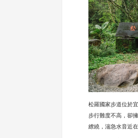
松羅國家步道位於宜
步行難度不高，卻
繚繞，湍急水音近