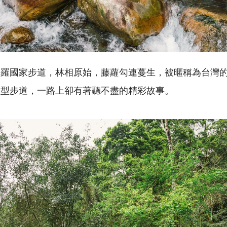
松羅國家步道，林相原始，藤蘿勾連蔓生，被暱稱為台灣
憩型步道，一路上卻有著聽不盡的精彩故事。