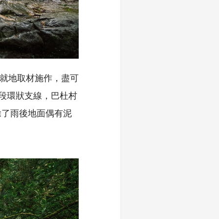
皆就地取材施作，盡可
三段環狀支線，巴杜村
除了雨後地面偶有泥