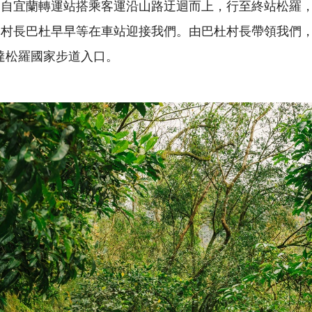
，自宜蘭轉運站搭乘客運沿山路迂迴而上，行至終站松羅
落村長巴杜早早等在車站迎接我們。由巴杜村長帶領我們
抵達松羅國家步道入口。