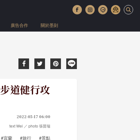
廣告合作
關於墨刻
步道健行攻
2022-05-17 06:00
text Wei ／ photo 張晉瑞
#宜蘭
#旅行
#景點