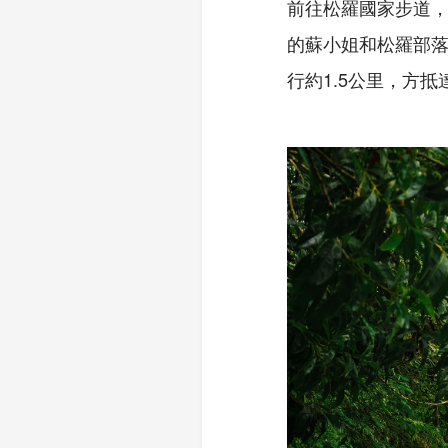
前往松羅國家步道
的蘇小姐和松羅部
行約1.5公里，方