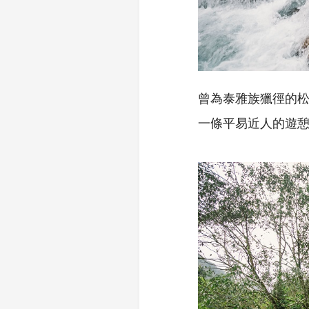
曾為泰雅族獵徑的
一條平易近人的遊