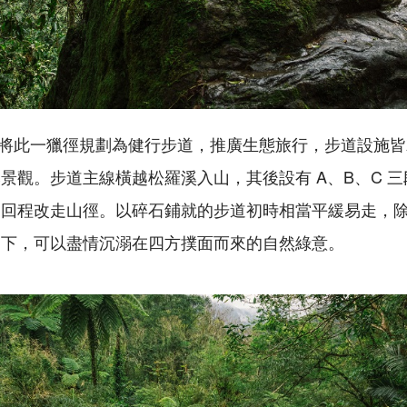
務局將此一獵徑規劃為健行步道，推廣生態旅行，步道設施
景觀。步道主線橫越松羅溪入山，其後設有 A、B、C 
，回程改走山徑。以碎石鋪就的步道初時相當平緩易走，
腳下，可以盡情沉溺在四方撲面而來的自然綠意。