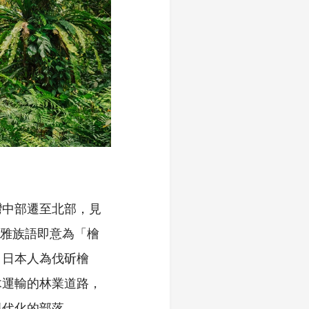
灣中部遷至北部，見
泰雅族語即意為「檜
，日本人為伐斫檜
木運輸的林業道路，
現代化的部落。