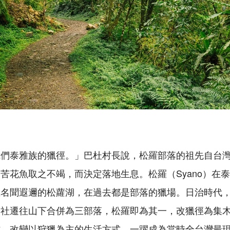
我們泰雅族的獵徑。」巴杜村長說，松羅部落的祖先自台
苦花魚取之不竭，而決定落地生息。松羅（Syano）在
至名聞遐邇的松蘿湖，在過去都是部落的獵場。日治時代
各社遷往山下合併為三部落，松羅即為其一，改獵徑為集
作，改變以狩獵為主的生活方式，一躍成為當時全台灣最