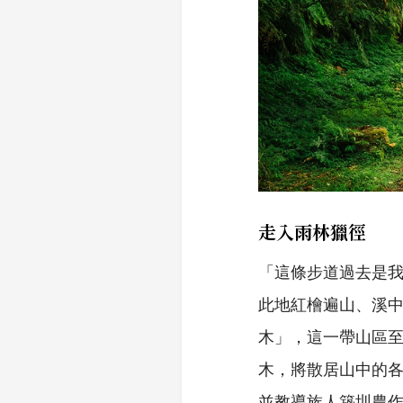
走入雨林獵徑
「這條步道過去是
此地紅檜遍山、溪中
木」，這一帶山區
木，將散居山中的
並教導族人築圳農