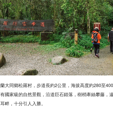
蘭大同鄉松羅村，步道長約2公里，海拔高度約280至40
擁有國家級的自然景觀，沿道巨石錯落，樹梢牽絲攀藤，
在耳畔，十分引人入勝。