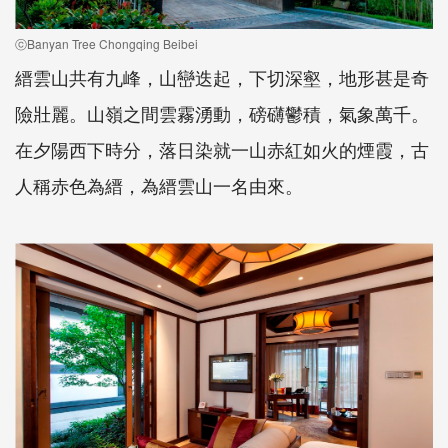
ⓒBanyan Tree Chongqing Beibei
縉雲山共有九峰，山巒迭起，下切深壑，地形甚是奇
險壯麗。山嶺之間雲霧湧動，磅礴鬱積，氣象萬千。
在夕陽西下時分，落日染就一山赤紅如火的煙霞，古
人稱赤色為縉，為縉雲山一名由來。