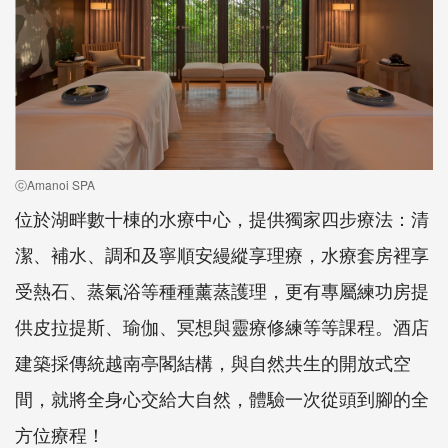
ⓒAmanoi SPA
位於湖畔數十棟的水療中心，提供獨家四步療法：清
潔、補水、調和及寧順安縵縱享理療，水療套房裡享
受熱石、蒸氣浴等種種薰蒸護理，更有專屬練功房提
供皮拉提斯、瑜伽、冥想與靈療修練等等課程。酒店
建築採傳統越南亭閣結構，與自然共生的開放式空
間，就將全身心交給大自然，體驗一次從頭到腳的全
方位療程！