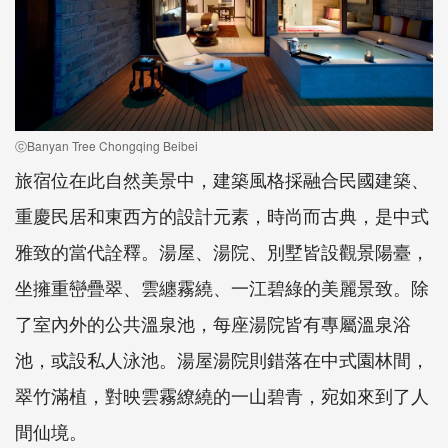
ⓒBanyan Tree Chongqing Beibei
旅宿位在此自然美景中，建築風格採融合民國建築、
重慶民居和東西方的設計元素，時尚而古典，是中式
雅致的當代詮釋。湯屋、湯院、別墅皆設觀景陽臺，
坐擁重巒疊翠、雲纏霧繞、一江碧綠的美麗景致。除
了室內外的公共溫泉池，每座湯院皆有專屬溫泉浴
池，或設私人泳池。湯屋湯院則錯落在中式園林間，
翠竹滿植，對映雲霧繚繞的一山碧青，宛如來到了人
間仙境。