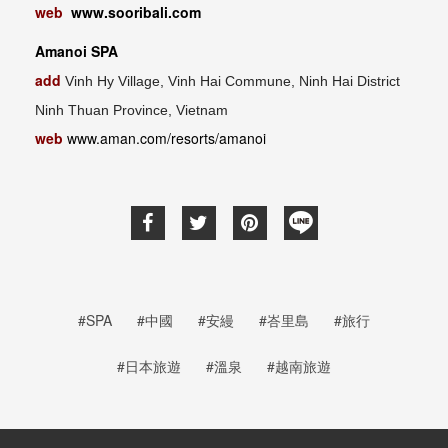
web
www.sooribali.com
Amanoi SPA
add
Vinh Hy Village, Vinh Hai Commune, Ninh Hai District
Ninh Thuan Province, Vietnam
web
www.aman.com/resorts/amanoi
#SPA
#中國
#安縵
#峇里島
#旅行
#日本旅遊
#溫泉
#越南旅遊