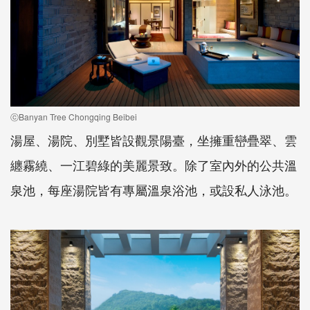
ⓒBanyan Tree Chongqing Beibei
湯屋、湯院、別墅皆設觀景陽臺，坐擁重巒疊翠、雲
纏霧繞、一江碧綠的美麗景致。除了室內外的公共溫
泉池，每座湯院皆有專屬溫泉浴池，或設私人泳池。