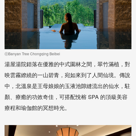
ⓒBanyan Tree Chongqing Beibei
湯屋湯院錯落在優雅的中式園林之間，翠竹滿植，對
映雲霧繚繞的一山碧青，宛如來到了人間仙境。傳說
中，北溫泉是王母娘娘的玉液池隙縫流出的仙水，駐
顏、療癒的功效奇佳，可搭配悅榕 SPA 的頂級美容
療程和瑜伽館的冥想時光。