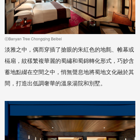
ⓒBanyan Tree Chongqing Beibei
淡雅之中，偶而穿插了搶眼的朱紅色的地氈、帷幕或
槅扇，紋樣繁複華麗的蜀繡和蜀錦轉化形式，巧妙含
蓄地點綴在空間之中，悄無聲息地將蜀地文化融於其
間，打造出低調奢華的溫泉湯院和別墅。