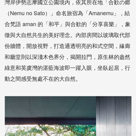
灣岸伊勢志摩國立公園境內，依其所在地「合歓の郷
（Nemu no Sato）」命名旅宿為「Amanemu」，結
合梵語 aman 的「和平」與合歓的「分享喜樂」，象
徵與大自然共生的美好理念。內部房間以玻璃取代部
份牆體，開放視野，打造通透明亮的和式空間，緣廊
和廳堂則以深淺木色界分，揭開拉門，原生林的盎然
綠意和英虞灣的湛藍海波即一躍入眼，坐臥起居，行
動之間感受無處不在的大自然。