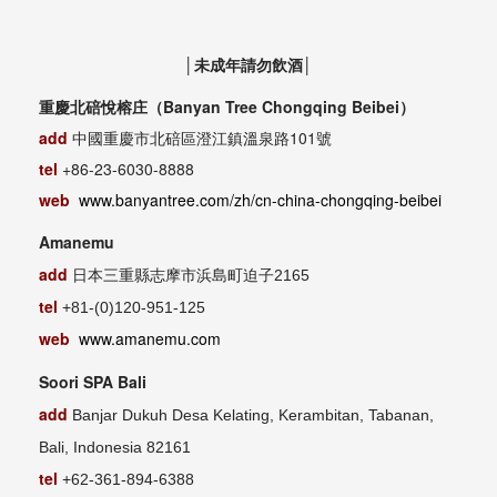
│未成年請勿飲酒│
重慶北碚悅榕庄（Banyan Tree Chongqing Beibei）
add
中國重慶市北碚區澄江鎮溫泉路101號
tel
+86-23-6030-8888
web
www.banyantree.com/zh/cn-china-chongqing-beibei
Amanemu
add
日本三重縣志摩市浜島町迫子2165
tel
+81-(0)120-951-125
web
www.amanemu.com
Soori SPA Bali
add
Banjar Dukuh Desa Kelating, Kerambitan, Tabanan,
Bali, Indonesia 82161
tel
+62-361-894-6388