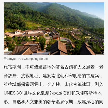
ⓒBanyan Tree Chongqing Beibei
旅宿期間，不可錯過當地的著名古蹟和人文風景：老
舍故居、抗戰遺址、建於南北朝和宋明清的古建築，
並往城郊探索縉雲山、金刀峽、宋代古鎮淶灘、列入
UNESCO 世界文化遺產的大足石刻和武隆喀斯特地
形。自然和人文兼美的奢華溫泉假期，放鬆身心的同