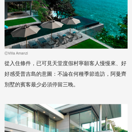
ⒸVilla Amanzi
從入住條件，已可見天堂度假村寧願客人慢慢來、好
好感受普吉島的意圖：不論在何種季節造訪，阿曼齊
別墅的賓客最少必須停留三晚。