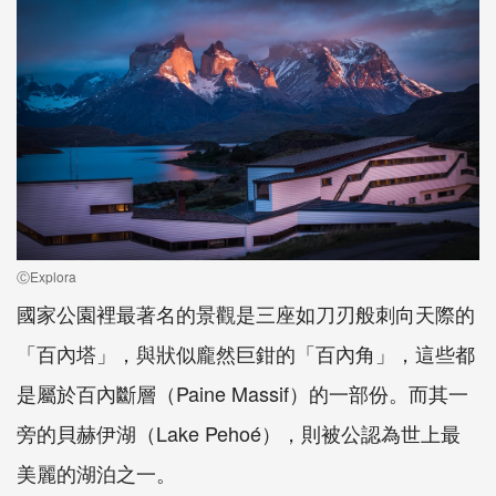
ⒸExplora
國家公園裡最著名的景觀是三座如刀刃般刺向天際的
「百內塔」，與狀似龐然巨鉗的「百內角」，這些都
是屬於百內斷層（
Paine Massif
）的一部份。而其一
旁的貝赫伊湖（
Lake Peho
é
），則被公認為世上最
美麗的湖泊之一。