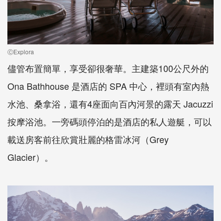
ⒸExplora
儘管布置簡單，享受卻很奢華。主建築
100
公尺外的
Ona Bathhouse
是酒店的
SPA
中心，裡頭有室內熱
水池、桑拿浴，還有
4
座面向百內河景的露天
Jacuzzi
按摩浴池。一旁碼頭停泊的是酒店的私人遊艇，可以
載送房客前往欣賞壯麗的格雷冰河（
Grey
Glacier
）。