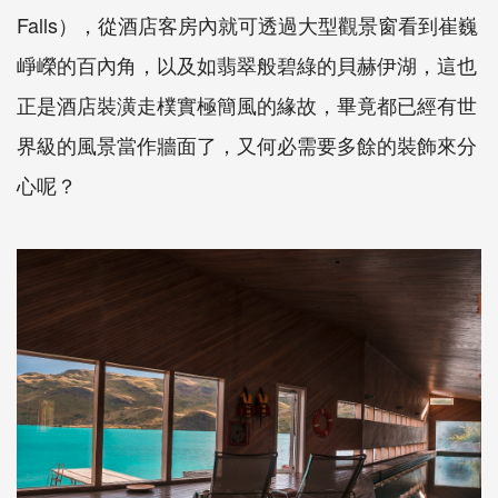
Falls），從酒店客房內就可透過大型觀景窗看到崔巍
崢嶸的百內角，以及如翡翠般碧綠的貝赫伊湖，這也
正是酒店裝潢走樸實極簡風的緣故，畢竟都已經有世
界級的風景當作牆面了，又何必需要多餘的裝飾來分
心呢？