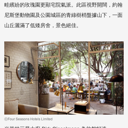
畦繽紛的玫瑰園更顯宅院氣派。此區視野開闊，約翰
尼斯堡動物園及公園城區的青綠樹梢盤據山下，一面
山丘灑滿了低矮房舍，景色絕佳。
ⓒFour Seasons Hotels Limited