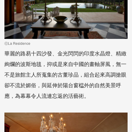
ⓒLa Residence
華麗的路易十四沙發、金光閃閃的印度水晶燈、精緻
絢爛的波斯地毯，抑或是來自中國的畫軸屏風，無一
不是旅館主人所蒐集的古董珍品，組合起來高調搶眼
卻不流於媚俗，與延伸於陽台窗櫺外的自然美景呼
應，為幕幕令人流連忘返的活藝術。