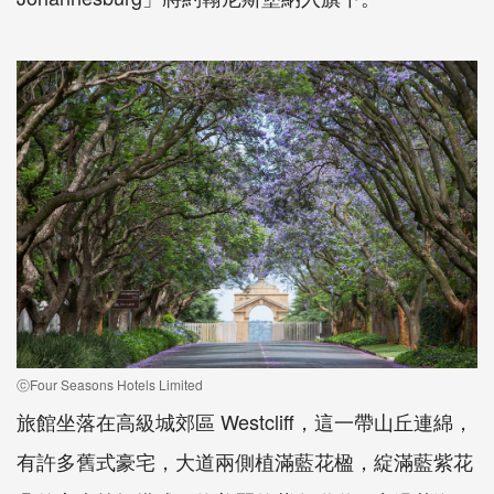
ⓒFour Seasons Hotels Limited
旅館坐落在高級城郊區 Westcliff，這一帶山丘連綿，
有許多舊式豪宅，大道兩側植滿藍花楹，綻滿藍紫花