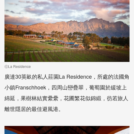
ⓒLa Residence
廣達30英畝的私人莊園La Residence，所處的法國角
小鎮Franschhoek，四周山巒疊翠，葡萄園於緩坡上
綿延，果樹林結實纍纍，花圃繁花似錦緞，彷若旅人
離世隱居的最佳避風港。