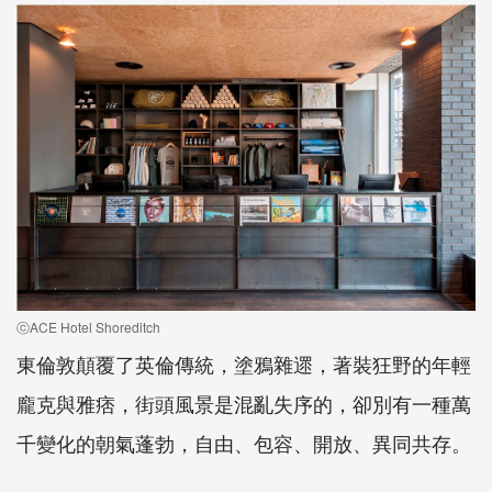
ⓒACE Hotel Shoreditch
東倫敦顛覆了英倫傳統，塗鴉雜遝，著裝狂野的年輕
龐克與雅痞，街頭風景是混亂失序的，卻別有一種萬
千變化的朝氣蓬勃，自由、包容、開放、異同共存。