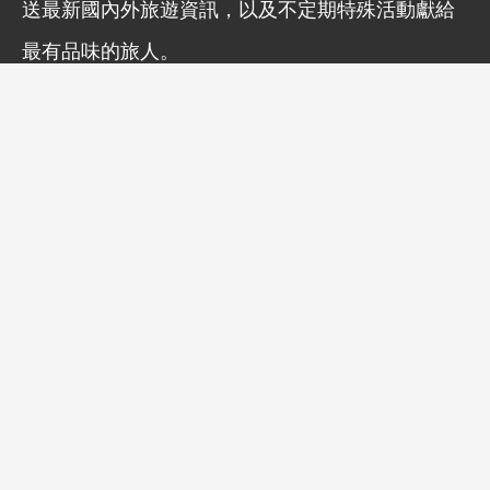
送最新國內外旅遊資訊，以及不定期特殊活動獻給
最有品味的旅人。
訂閱
延伸閱讀
倫敦卡納比街底的居酒屋 INKO
NITO！開放式爐端燒烤、提供日式
料理、韓式風味饗宴
2024-11-10 21:00:00