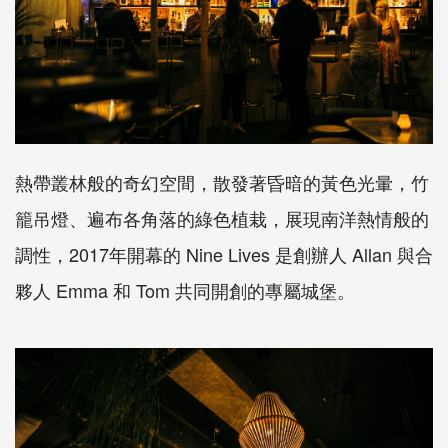
熱帶叢林般的奇幻空間，散發著昏暗的黃色光暈，竹
籠吊燈、遍布各角落的綠色植栽，展現南洋熱情般的
調性，2017年開幕的
Nine Lives
是創辦人
Allan
與合
夥人
Emma
和
Tom
共同開創的專屬城堡。