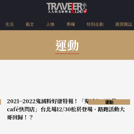
生活
藝文
人物
專欄
特別企劃
購買雜誌
運動
2021~2022鬼滅粉好康特報！「鬼滅之刃外帶
運動
café快閃店」台北場12/30松菸登場、路跑活動大
哥回歸！？