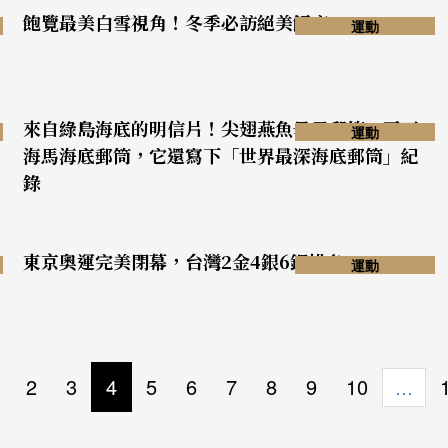
飽覽最美白雪視角！冬季必訪絕美飯店5+
運動
來自綠島海底的明信片！尖翅燕魚母子郵筒、豆丁
運動
海馬海底郵筒，它還寫下「世界最深海底郵筒」紀
錄
東京奧運完美閉幕，台灣2金4銀6銅排名34
運動
2
3
4
5
6
7
8
9
10
…