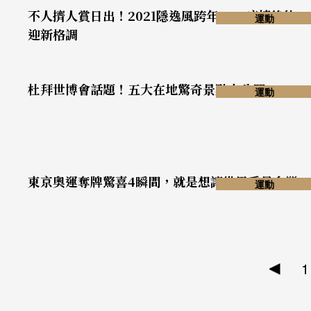
不人擠人賞日出！2021隱逸風跨年5+，疫情後的
運動
迎新格調
杜拜世博會話題！五大在地驚奇景點大公開
運動
東京奧運奪牌驚喜4瞬間，就是想讓世界看見台灣
運動
1