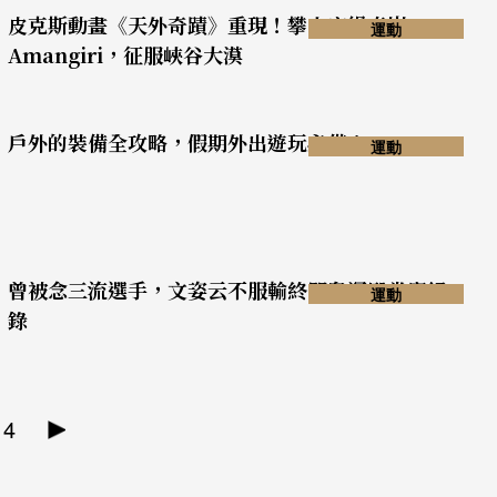
皮克斯動畫《天外奇蹟》重現！攀上安縵奇嶺
運動
Amangiri，征服峽谷大漠
戶外的裝備全攻略，假期外出遊玩必備！
運動
曾被念三流選手，文姿云不服輸終闖奧運殿堂寫紀
運動
錄
14