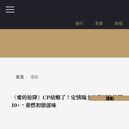
旅行
美食
旅宿
首頁
運動
《愛的迫降》CP結婚了！定情瑞士浪漫採點推薦
運動
10+，重燃初戀滋味