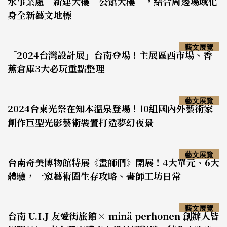
水事業處」新建大樓「公館大樓」，結合周邊場域化
身全新藝文地標
藝文展覽
「2024台灣設計展」台南登場！主展區西市場、香
蕉倉庫3大必玩重點整理
藝文展覽
2024台東光祭在知本溫泉登場！10組國內外藝術家
創作巨型光影藝術裝置打造夢幻夜景
藝文展覽
台南奇美博物館特展《畫師們》開展！4大單元、6大
體驗，一窺藝術圈生存攻略、畫師工坊日常
藝文展覽
台南 U.I.J 友愛街旅館× minä perhonen 創辦人皆