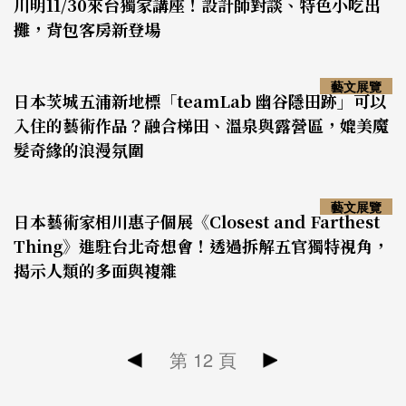
川明11/30來台獨家講座！設計師對談、特色小吃出
攤，背包客房新登場
藝文展覽
日本茨城五浦新地標「teamLab 幽谷隱田跡」可以
入住的藝術作品？融合梯田、溫泉與露營區，媲美魔
髮奇緣的浪漫氛圍
藝文展覽
日本藝術家相川惠子個展《Closest and Farthest
Thing》進駐台北奇想會！透過拆解五官獨特視角，
揭示人類的多面與複雜
第
12
頁