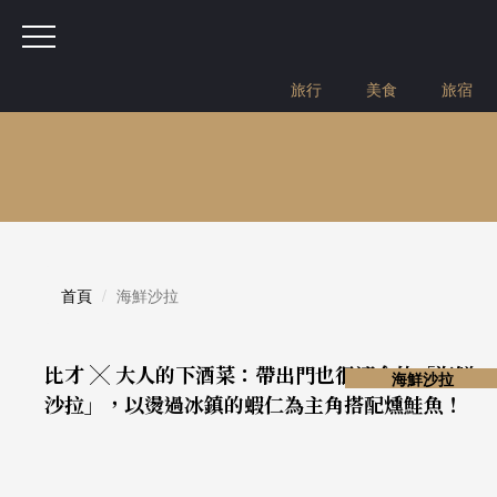
旅行
美食
旅宿
首頁
海鮮沙拉
比才 ╳ 大人的下酒菜：帶出門也很適合的「海鮮
海鮮沙拉
沙拉」，以燙過冰鎮的蝦仁為主角搭配燻鮭魚！