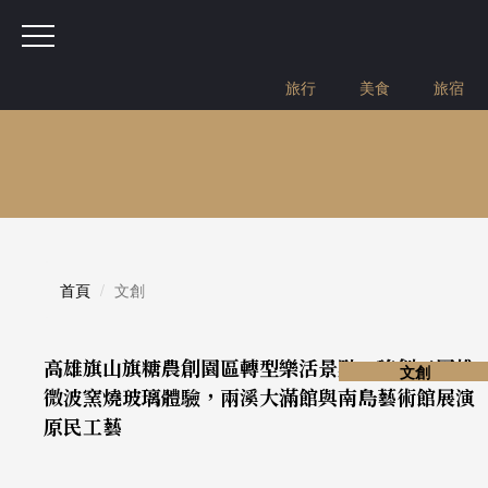
旅行
美食
旅宿
首頁
文創
高雄旗山旗糖農創園區轉型樂活景點，琉創工園推
文創
微波窯燒玻璃體驗，兩溪大滿館與南島藝術館展演
原民工藝