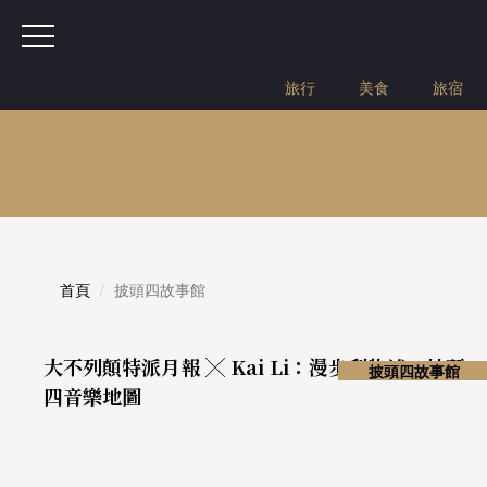
旅行
美食
旅宿
首頁
披頭四故事館
大不列顛特派月報 ╳ Kai Li：漫步利物浦：披頭
披頭四故事館
四音樂地圖