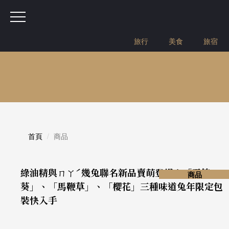
旅行
美食
旅宿
首頁
商品
綠油精與ㄇㄚˊ幾兔聯名新品賣萌登場！「天竺
商品
葵」、「馬鞭草」、「櫻花」三種味道兔年限定包
裝快入手