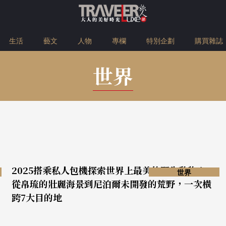
生活
藝文
人物
專欄
特別企劃
購買雜誌
世界
2025搭乘私人包機探索世界上最美的野生動物！
世界
從帛琉的壯麗海景到尼泊爾未開發的荒野，一次橫
跨7大目的地