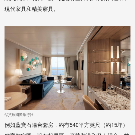
現代家具和精美寢具。
ⓒ艾旅國際旅行社
例如藍寶石陽台套房，約有540平方英尺（約15坪）