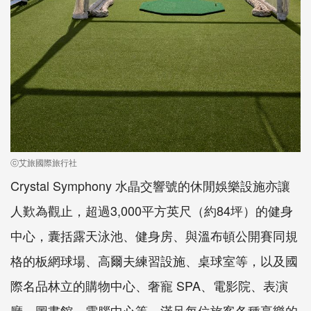
ⓒ艾旅國際旅行社
Crystal Symphony 水晶交響號的休閒娛樂設施亦讓
人歎為觀止，超過3,000平方英尺（約84坪）的健身
中心，囊括露天泳池、健身房、與溫布頓公開賽同規
格的板網球場、高爾夫練習設施、桌球室等，以及國
際名品林立的購物中心、奢寵 SPA、電影院、表演
廳、圖書館、電腦中心等，滿足每位旅客各種享樂的