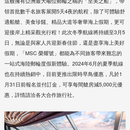
這艘擁有亞洲最大噸位郵輪之稱的「至美之船」，帶
領首批數千名旅客展開5天4夜的航程，除了可體驗舒
適船艙、美食珍饈、精品大道等奢華海上假期，更可
迎接岸上精采觀光行程！此次冬季航線將持續至3月5
日，無論是與家人共迎新春佳節，還是盡享海上美好
假期，「MSC 榮耀號」都能為不同旅客帶來難忘的
一站式海陸郵輪度假新體驗。2024年6月的夏季航線
也在持續熱銷中，目前更推出限時早鳥優惠，凡於1
月31日前報名並付訂金，可享每間艙房減5,000元優
惠，詳情請洽各大合作旅行社。