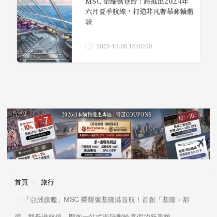
MSC 榮耀號登台！將推出2024年
六月夏季航線，打造非凡奢華郵輪體
驗
2023-10-06 15:00:00
首頁
旅行
「亞洲旗艦」MSC 榮耀號基隆港首航！首創「基隆－那
霸」雙母港航線，開啟一站式海陸郵輪度假的新風貌