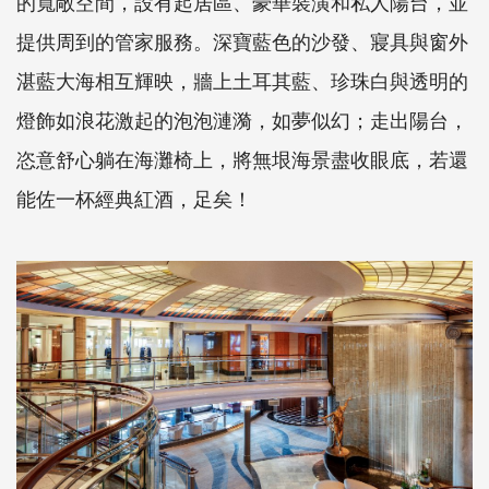
的寬敞空間，設有起居區、豪華裝潢和私人陽台，並
提供周到的管家服務。深寶藍色的沙發、寢具與窗外
湛藍大海相互輝映，牆上土耳其藍、珍珠白與透明的
燈飾如浪花激起的泡泡漣漪，如夢似幻；走出陽台，
恣意舒心躺在海灘椅上，將無垠海景盡收眼底，若還
能佐一杯經典紅酒，足矣！