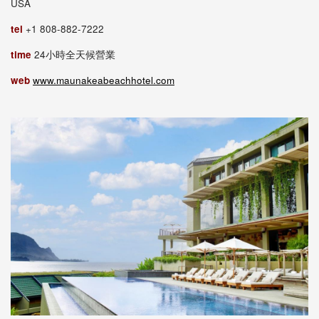
USA
tel
+1 808-882-7222
time
24小時全天候營業
web
www.maunakeabeachhotel.com