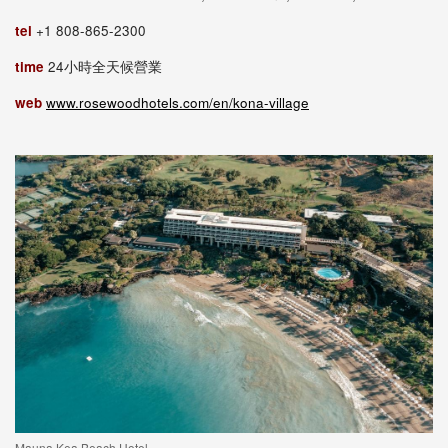
tel
+1 808-865-2300
time
24小時全天候營業
web
www.rosewoodhotels.com/en/kona-village
Mauna Kea Beach Hotel