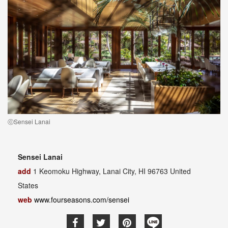
ⓒSensei Lanai
Sensei Lanai
add
1 Keomoku Highway, Lanai City, HI 96763 United
States
web
www.fourseasons.com/sensei