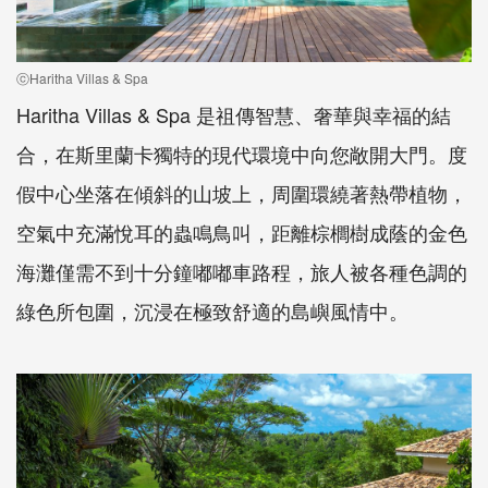
ⓒHaritha Villas & Spa
Haritha Villas & Spa 是祖傳智慧、奢華與幸福的結
合，在斯里蘭卡獨特的現代環境中向您敞開大門。度
假中心坐落在傾斜的山坡上，周圍環繞著熱帶植物，
空氣中充滿悅耳的蟲鳴鳥叫，距離棕櫚樹成蔭的金色
海灘僅需不到十分鐘嘟嘟車路程，旅人被各種色調的
綠色所包圍，沉浸在極致舒適的島嶼風情中。