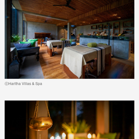
ⓒHaritha Villas & Spa