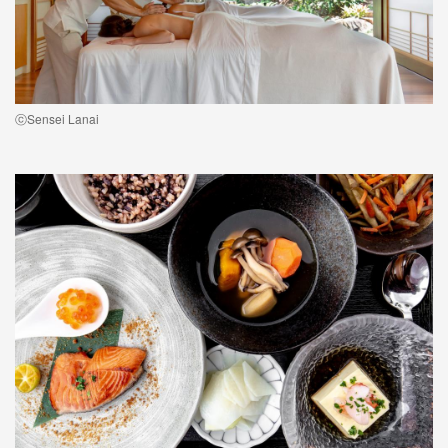
ⓒSensei Lanai