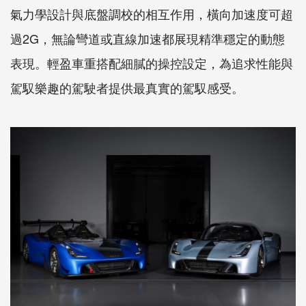
氣力學設計與底盤調校的相互作用，橫向加速度可超
過2G，無論彎道或直線加速都展現精準穩定的動態
表現。輕盈車重搭配細膩的操控設定，為追求性能與
駕馭樂趣的駕駛者提供最真實的駕馭感受。