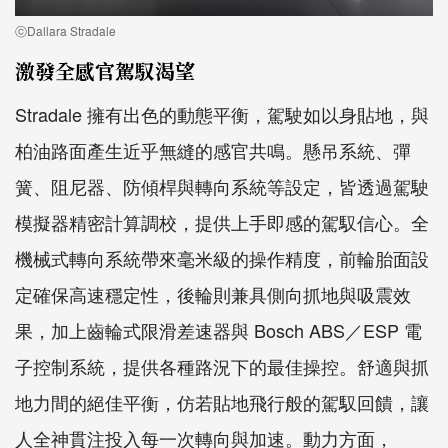
ⓒDallara Stradale
激發全感官駕馭渴望
Stradale 擁有出色的動態平衡，駕駛如以身貼地，與
柏油路面產生近乎無縫的感官共鳴。懸吊系統、彈
簧、阻尼器、防傾桿與轉向系統等設定，皆透過駕駛
模擬器精密計算調校，提供上手即感的駕馭信心。全
機械式轉向系統帶來毫米級的操作精度，前輪胎面設
定確保高速穩定性，後輪則兼具側向抓地與吸震效
果，加上齒輪式限滑差速器與 Bosch ABS／ESP 電
子控制系統，提供各種路況下的最佳操控。舒適與抓
地力間的絕佳平衡，仿若貼地飛行般的駕馭回饋，讓
人全神貫注投入每一次轉向與加速。動力方面，