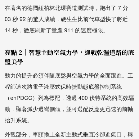
在著名的德國紐柏林北環賽道測試時，跑出了 7 分
03 秒 92 的驚人成績，硬生生比前代車型快了將近
14 秒，徹底刷新了量產 911 的速度極限。
亮點 2｜智慧主動空氣力學，迎戰乾濕道路的底
盤美學
動力的提升必須伴隨底盤與空氣力學的全面跟進。工
程師這次將電子液壓式保時捷動態底盤控制系統
（ehPDCC）列為標配，透過 400 伏特系統的高效驅
動，顯著減少過彎側傾，並可選配反應更迅速的前軸
抬升系統。
外觀部分，車頭換上全新主動式垂直冷卻進氣口，與