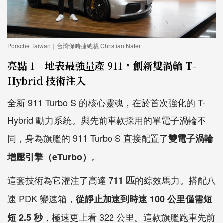
Porsche Taiwan｜台灣保時捷總裁 Christian Nater
亮點 1｜地表最強量產 911，創新雙渦輪 T-
Hybrid 技術注入
全新 911 Turbo S 的核心靈魂，在於首次強化的 T-
Hybrid 動力系統。與先前車款採用的單電子渦輪不
同，身為旗艦的 911 Turbo S 直接配置了
雙電子渦輪
。
增壓引擎（eTurbo）
這套技術為它灌注了高達
的綜效馬力。搭配八
711 匹
速 PDK 變速箱，
從靜止加速到時速 100 公里僅需短
，極速更上看 322 公里。這款旗艦跑車先前
短 2.5 秒