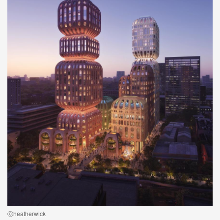
ⓒheatherwick