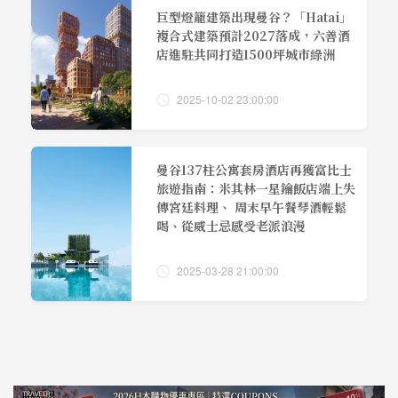
巨型燈籠建築出現曼谷？「Hatai」
複合式建築預計2027落成，六善酒
店進駐共同打造1500坪城市綠洲
2025-10-02 23:00:00
曼谷137柱公寓套房酒店再獲富比士
旅遊指南：米其林一星鑰飯店端上失
傳宮廷料理、 周末早午餐琴酒輕鬆
喝、從威士忌感受老派浪漫
2025-03-28 21:00:00