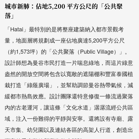
城市新肺：佔地5,200 平方公尺的「公共聚
落」
「Hatai」最特別的是將整座建築納入都市景觀考
量，地面層將規劃成一座佔地廣達5,200平方公尺
（約1,573坪）的「公共聚落（Public Village）」。
設計師想為曼谷市民打造一片喘息綠地，而這片綠意
盎然的開放空間將包含以寬敞的遮陽棚和豐富泰國植
栽打造「綠蔭廣場」，並幫助調節曼谷熱帶氣候，減
緩都市熱島效應。設計團隊還特意修復一條流過聚落
內的古老運河，讓這條「文化水道」潺潺流經公共區
域，注入一份難得的平靜與安寧。還將設有寺廟、露
天市集、幼兒園以及連結各區的高架人行道，創造出