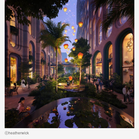
ⓒheatherwick