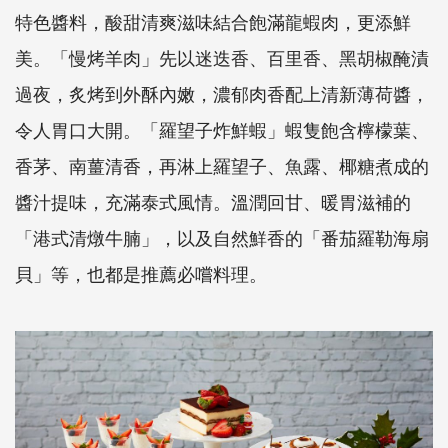
特色醬料，酸甜清爽滋味結合飽滿龍蝦肉，更添鮮
美。「慢烤羊肉」先以迷迭香、百里香、黑胡椒醃漬
過夜，炙烤到外酥內嫩，濃郁肉香配上清新薄荷醬，
令人胃口大開。「羅望子炸鮮蝦」蝦隻飽含檸檬葉、
香茅、南薑清香，再淋上羅望子、魚露、椰糖煮成的
醬汁提味，充滿泰式風情。溫潤回甘、暖胃滋補的
「港式清燉牛腩」，以及自然鮮香的「番茄羅勒海扇
貝」等，也都是推薦必嚐料理。