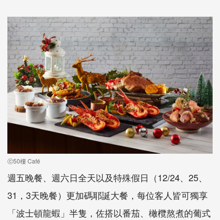
ⓒ50樓 Café
週五晚餐、週六日全天以及特殊假日（12/24、25、
31，3天晚餐）更加碼耶誕大餐，每位客人皆可獨享
「波士頓龍蝦」半隻，佐搭以番茄、橄欖熬煮的葡式