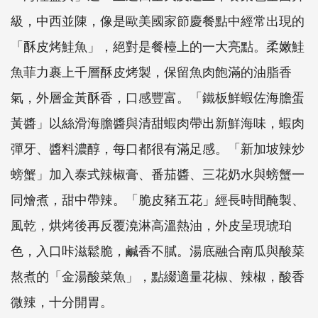
級，中西並陳，像是歐美國家節慶餐點中經常出現的
「酥皮烤鮭魚」，絕對是餐檯上的一大亮點。柔嫩鮭
魚菲力裹上千層酥皮烤製，保留魚肉飽滿的油脂香
氣，外層金黃酥香，口感豐富。「鐵板鮮蝦佐海膽蛋
黃醬」以絲滑海膽醬與清甜蝦肉帶出新鮮海味，蝦肉
彈牙、醬料濃醇，每口都很有滿足感。「新加坡辣炒
螃蟹」加入泰式辣椒膏、番茄醬、三花奶水與螃蟹一
同燴煮，甜中帶辣。「脆皮豬五花」經長時間醃製、
風乾，烘烤後再反覆澆淋高溫熱油，外皮呈現琥珀
色，入口咔滋鬆脆，鹹香不膩。湯底融合南瓜與酸菜
熬煮的「金湯酸菜魚」，點綴適量花椒、辣椒，酸香
微辣，十分開胃。