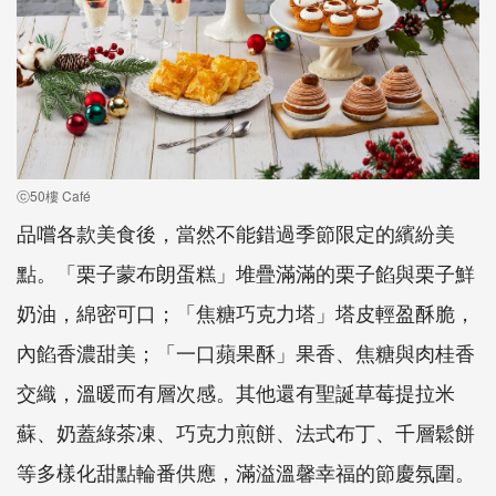
ⓒ50樓 Café
品嚐各款美食後，當然不能錯過季節限定的繽紛美
點。「栗子蒙布朗蛋糕」堆疊滿滿的栗子餡與栗子鮮
奶油，綿密可口；「焦糖巧克力塔」塔皮輕盈酥脆，
內餡香濃甜美；「一口蘋果酥」果香、焦糖與肉桂香
交織，溫暖而有層次感。其他還有聖誕草莓提拉米
蘇、奶蓋綠茶凍、巧克力煎餅、法式布丁、千層鬆餅
等多樣化甜點輪番供應，滿溢溫馨幸福的節慶氛圍。