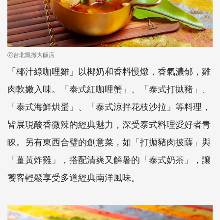
ⓒ台北凱撒大飯店
「椰汁綠咖哩雞」以椰奶和香料慢燉，香氣濃郁，雞
肉軟嫩入味。「泰式紅咖哩蟹」、「泰式打拋豬」、
「泰式海鮮烘蛋」、「泰式涼拌花枝沙拉」等料理，
皆展現酸香微辣的經典魅力，深受泰式料理愛好者青
睞。另有東西合璧的創意菜，如「打拋豬肉披薩」與
「薑黃炸雞」，搭配清爽又解暑的「泰式奶茶」，讓
饕客輕鬆享受多道經典南洋風味。