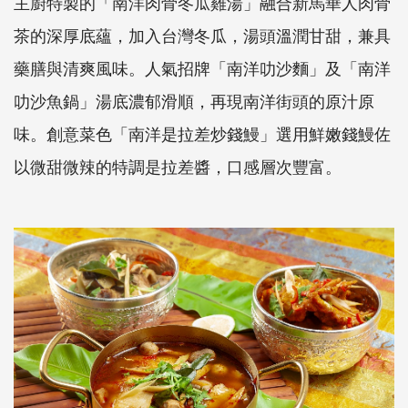
主廚特製的「南洋肉骨冬瓜雞湯」融合新馬華人肉骨
茶的深厚底蘊，加入台灣冬瓜，湯頭溫潤甘甜，兼具
藥膳與清爽風味。人氣招牌「南洋叻沙麵」及「南洋
叻沙魚鍋」湯底濃郁滑順，再現南洋街頭的原汁原
味。創意菜色「南洋是拉差炒錢鰻」選用鮮嫩錢鰻佐
以微甜微辣的特調是拉差醬，口感層次豐富。