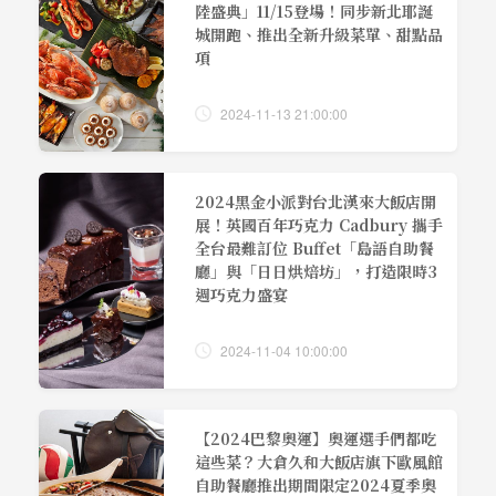
陸盛典」11/15登場！同步新北耶誕
城開跑、推出全新升級菜單、甜點品
項
2024-11-13 21:00:00
2024黑金小派對台北漢來大飯店開
展！英國百年巧克力 Cadbury 攜手
全台最難訂位 Buffet「島語自助餐
廳」與「日日烘焙坊」，打造限時3
週巧克力盛宴
2024-11-04 10:00:00
【2024巴黎奧運】奧運選手們都吃
這些菜？大倉久和大飯店旗下歐風館
自助餐廳推出期間限定2024夏季奧