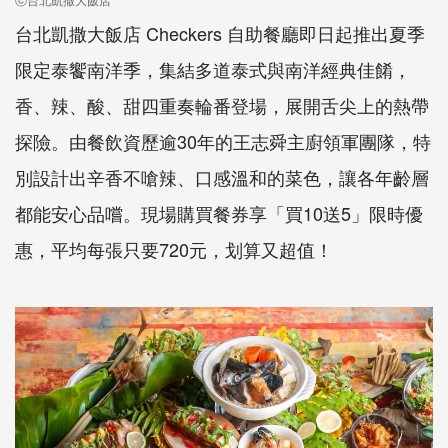
台北凱撒大飯店 Checkers 自助餐廳即日起推出夏季
限定泰饗南洋季，集結多道泰式與南洋經典佳餚，
香、辣、酸、甜四重奏輪番登場，展開舌尖上的熱帶
探險。由餐飲資歷逾30年的王志舜主廚領軍團隊，特
別設計出辛香不嗆辣、口感溫和的菜色，讓各年齡層
都能安心品嚐。現場購買餐券享「買10送5」限時優
惠，平均每張只要720元，划算又超值！