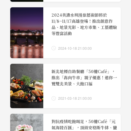
2024美濃水圳漫旅藝術節將於
11/8~11/17高雄登場！推出創意作
品、地景光影、地方市集、工藝體驗
等豐富活動
2024-10-18 21:00:00
新北地標自助餐廳「50樓Café」，
推出「犇向牛市」親子優惠！邀你一
覽雙北美景、大飽口福
2021-03-18 21:00:00
對抗疫情吃飽喝足，50樓Café「元
氣海陸百匯」，頂級安格斯牛排、鹽