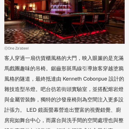
ⓒOne Za'abeel
客人穿過一扇仿貨櫃風格的大門，映入眼簾的是充滿
馬戲團趣味的吊椅。鋸齒形斑馬線引導旅客穿越塗鴉
風格的隧道，最終抵達由 Kenneth Cobonpue 設計的
雜技造型吊燈。吧台彷若街頭實驗室，並搭配熔岩燈
與金屬管裝飾，獨特的沙發座椅則為空間注入更多設
計張力。 LED 鏡面螢幕營造出豐富的視覺錯覺、廚
房宛如舞台中心，而露台與洗手間的空間處理也與整