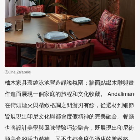
ⓒOne Za'abeel
柚木家具環繞泳池營造靜謐氛圍；牆面點綴木雕與畫
作進而展現一個家庭的旅程和文化收藏。 Andaliman
在街頭煙火與精緻格調之間游刃有餘，從選材到細節
皆展現出印尼文化與都會度假精神的完美融合。餐廳
也將設計美學與風味體驗巧妙融合，既展現出印尼街
頭美食的活力精神，又不失都會度假酒店的雅緻格