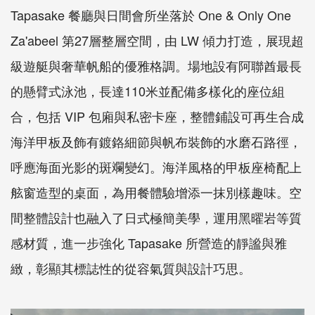
Tapasake 餐廳與日間會所坐落於 One & Only One
Za'abeel 第27層整層空間，由 LW 傾力打造，展現超
級遊艇與奢華帆船的優雅格調。場地設有阿聯酋最長
的懸臂式泳池，長達110米並配備多樣化的座位組
合，包括 VIP 包廂與私密卡座，整體鋪設可再生合成
海洋甲板及飾有鍍鉻細節與帆布裝飾的水磨石路徑，
呼應海面光影的斑斕變幻。海洋風格的甲板座椅配上
舷窗造型的桌面，為用餐體驗增添一抹別樣趣味。空
間整體設計也融入了日式極簡美學，運用黑曜岩等質
感材質，進一步強化 Tapasake 所營造的靜謐與雅
緻，彰顯其標誌性的從容氣質與設計巧思。