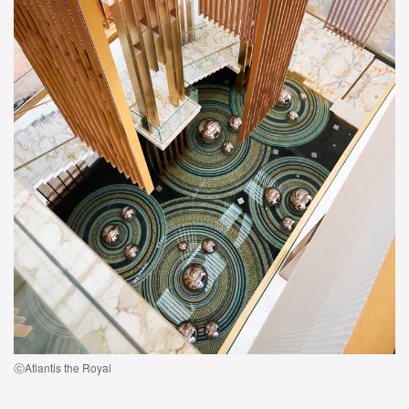
ⓒAtlantis the Royal