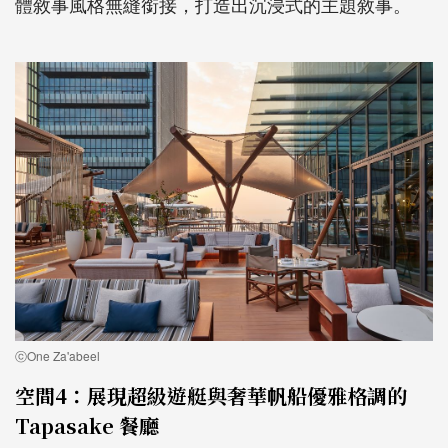
體敘事風格無縫銜接，打造出沉浸式的主題敘事。
ⓒOne Za'abeel
空間4：展現超級遊艇與奢華帆船優雅格調的
Tapasake 餐廳