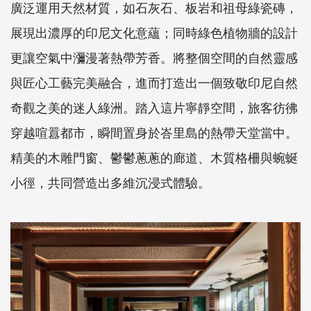
廣泛運用天然材質，如石灰石、板岩和祖母綠瓷磚，
展現出濃厚的印尼文化意蘊；同時綠色植物牆的設計
更讓空氣中瀰漫著熱帶芳香。將整個空間的自然靈感
與匠心工藝完美融合，進而打造出一個致敬印尼自然
奇觀之美的迷人綠洲。踏入這片寧靜空間，旅客彷彿
穿越喧囂都市，瞬間置身於峇里島的熱帶天堂當中。
精美的木雕門窗、鬱鬱蔥蔥的廊道、木質格柵與蜿蜒
小徑，共同營造出多維沉浸式體驗。