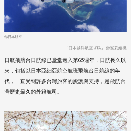
ⓒ日本航空
「日本越洋航空 JTA」 鯨鯊彩繪機
日航飛航台日航線已堂堂邁入第65週年，日航長久以
來，包括以日本亞細亞航空航班飛航台日航線的年
代，一直受到許多台灣旅客的愛護與支持，是飛航台
灣歷史最久的外籍航司。