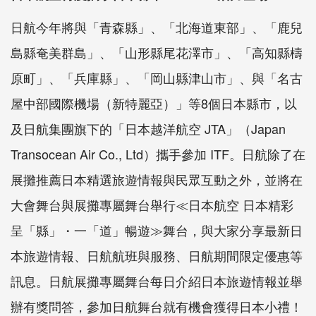
日航今年將與「青森縣」、「北海道東部」、「鹿兒
島縣奄美群島」、「山形縣尾花澤市」、「高知縣檮
原町」、「兵庫縣」、「岡山縣津山市」、與「名古
屋中部國際機場（新特麗亞）」等8個日本縣市，以
及日航集團旗下的「日本越洋航空 JTA」（Japan
Transocean Air Co., Ltd）攜手參加 ITF。日航除了在
展攤推薦日本精選旅遊情報與民眾互動之外，並將在
大會舞台與展攤專屬舞台舉行≪日本航空 日本精彩
呈「縣」・一「道」暢遊≫舞台，與大家分享最新日
本旅遊情報、日航航班與服務、日航期間限定優惠等
訊息。日航展攤專屬舞台每日介紹日本旅遊情報並舉
辦有獎問答，參加日航舞台就有機會獲得日本小禮！