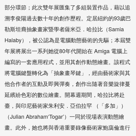
部分環節；此次雙年展匯集了多組裝置作品，藉以追
溯李俊陽過去數十年的創作歷程。定居紐約的93歲巴
勒斯坦裔抽象畫家暨學者薩米亞．哈拉比（Samia
Halaby），被公認為是電腦動態藝術的先驅；本屆雙
年展將展出一系列她從80年代開始在 Amiga 電腦上
編寫的一套應用程式，並用其創作動態繪畫。該程式
將電腦鍵盤轉化為「抽象畫琴鍵」，經由藝術家與其
他合作者的互動及即興彈奏，創作出隨著音樂旋律蔓
延繽紛色彩的數位繪畫。開幕週期間，哈拉比將赴
臺，與印尼藝術家朱利安．亞伯拉罕 （「多加」）
（Julian Abraham‘Togar’）一同於現場表演動態繪
畫。此外，她也將與香港重要錄像藝術家鮑藹倫進行