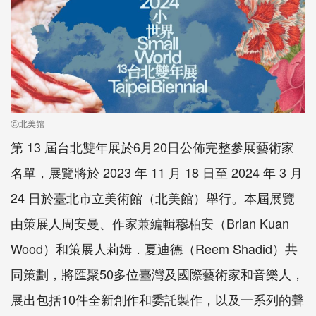
ⓒ北美館
第
13
屆台北雙年展於
6
月
20
日公佈完整參展藝術家
名單，展覽將於
2023
年
11
月
18
日至
2024
年
3
月
24
日於臺北市立美術館（北美館）舉行。本屆展覽
由策展人周安曼、作家兼編輯穆柏安（
Brian Kuan
Wood
）和策展人莉姆．夏迪德（
Reem Shadid
）共
同策劃，將匯聚
50
多位臺灣及國際藝術家和音樂人，
展出包括
10
件全新創作和委託製作，以及一系列的聲