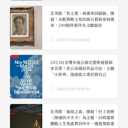
北美館「吾之道：何德來回顧展」開
展！永眠異鄉土地的旅日藝術家何德
來，200餘件原作及文獻展出
2023-07-24 21:00:00
2023台北雙年展公佈完整參展藝術
家名單！首公布精彩作品介紹，主題
「小世界」拋卻孤立勇於做自己
2023-07-23 09:00:00
北美館「無垠之森」開展！村上春樹
《海邊的卡夫卡》為主題，以時基媒
體踏入生死虛實的中介，過道黑暗重