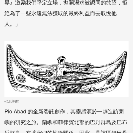
界』激勵我們堅定立場，拋開渴求被認同的欲望，拒
絕為了一些永遠無法獲取的最終利益而去取悅他
人。」
ⓒ北美館
Pio Abad
的全新委託創作，其靈感源於一趟造訪蘭
嶼的研究之旅。蘭嶼和菲律賓北部的巴丹群島及巴布
延群島，有著密切的地緣關係，因此，具該區伊巴丹