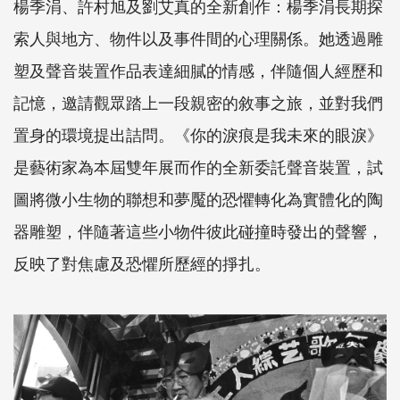
楊季涓、許村旭及劉艾真的全新創作：楊季涓長期探
索人與地方、物件以及事件間的心理關係。她透過雕
塑及聲音裝置作品表達細膩的情感，伴隨個人經歷和
記憶，邀請觀眾踏上一段親密的敘事之旅，並對我們
置身的環境提出詰問。《你的淚痕是我未來的眼淚》
是藝術家為本屆雙年展而作的全新委託聲音裝置，試
圖將微小生物的聯想和夢魘的恐懼轉化為實體化的陶
器雕塑，伴隨著這些小物件彼此碰撞時發出的聲響，
反映了對焦慮及恐懼所歷經的掙扎。