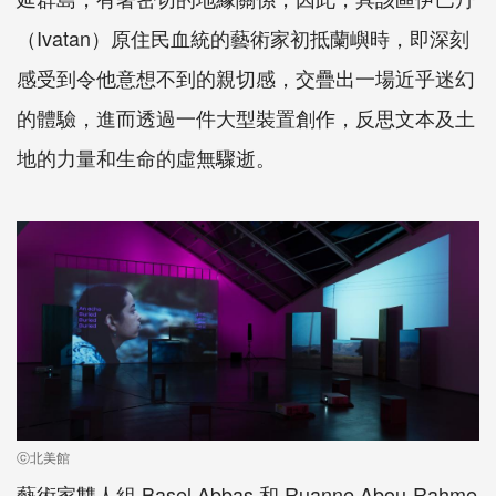
（
Ivatan
）原住民血統的藝術家初抵蘭嶼時，即深刻
感受到令他意想不到的親切感，交疊出一場近乎迷幻
的體驗，進而透過一件大型裝置創作，反思文本及土
地的力量和生命的虛無驟逝。
ⓒ北美館
藝術家雙人組
Basel Abbas
和
Ruanne Abou-Rahme