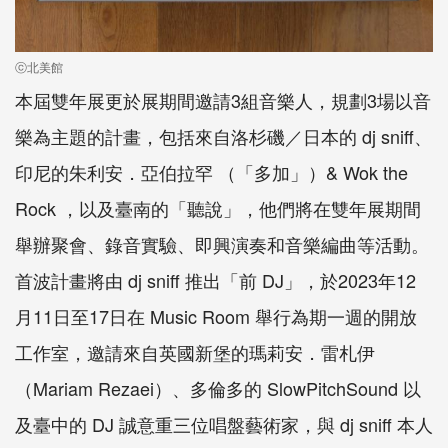
ⓒ北美館
本屆雙年展更於展期間邀請3組音樂人，規劃3場以音
樂為主題的計畫，包括來自洛杉磯／日本的 dj sniff、
印尼的朱利安．亞伯拉罕 （「多加」）& Wok the
Rock ，以及臺南的「聽說」，他們將在雙年展期間
舉辦聚會、錄音實驗、即興演奏和音樂編曲等活動。
首波計畫將由 dj sniff 推出「前 DJ」，於2023年12
月11日至17日在 Music Room 舉行為期一週的開放
工作室，邀請來自英國新堡的瑪莉安．雷札伊
（Mariam Rezaei）、多倫多的 SlowPitchSound 以
及臺中的 DJ 誠意重三位唱盤藝術家，與 dj sniff 本人