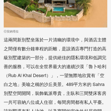
ⓒ安納塔拉
這兩間新別墅坐落於一片清幽的環境中，與酒店主體
之間僅有數分鐘車程的距離，是該酒店專門打造的高
級別墅建築的一部分，提供絕佳的隱私環境和低調完
善的服務，可以在全世界最大的連續沙漠「魯卜哈利
（Rub Al Khal Desert）」，一望無際地欣賞有「空
白之地」美喻之稱的沙丘美景。489平方米的 Sahra
別墅空間開闊，裝飾氣派尊貴，主臥和三間雙床客房
一共可容納八位成人住宿，每間房間都有私人平臺。
該別墅還有私人泳池，以及寬闊的室內外起居空間。