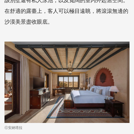
在舒適的露臺上，客人可以極目遠眺，將滾滾無邊的
沙漠美景盡收眼底。
ⓒ安納塔拉