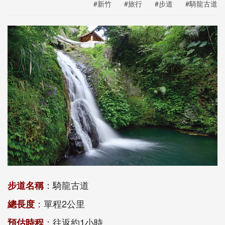
#新竹
#旅行
#步道
#騎龍古道
：騎龍古道
步道名稱
：單程2公里
總長度
：往返約1小時
預估時程