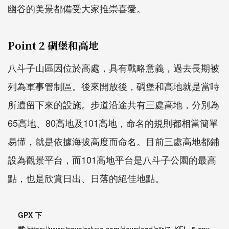
幽谷的美景都備受大家推崇喜愛。
Point 2 碉堡和高地
八斗子山區因位於高處，具有戰略意義，過去長期被
列為軍事管制區。後來開放後，碉堡和高地就是當時
所遺留下來的設施。步道沿途共有三處高地，分別為
65高地、80高地及101高地，命名的規則都相當簡單
易懂，就是依據海拔高度而命名。目前三處高地都鋪
設為觀景平台，而101高地平台是八斗子公園的最高
點，也是欣賞日出、日落的絕佳地點。
GPX 下
載
https://www.travelerluxe.com/download/siir/7_KEL_5.gpx