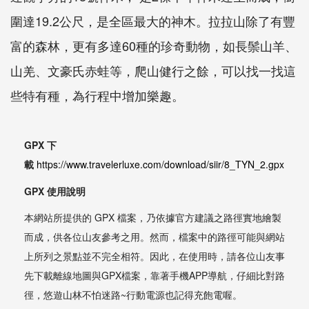
圍達19.2公尺，是全區最大的神木。拉拉山除了有豐
富的森林，更有多達60種的珍奇動物，如長鬃山羊、
山羌、文豪氏赤蛙等，爬山健行之餘，可以找一找這
些特有種，為行程中增加樂趣。
GPX 下
載
https://www.travelerluxe.com/download/siir/8_TYN_2.gpx
GPX 使用說明
本網站所提供的 GPX 檔案，乃依據官方建議之路徑實地繪製
而成，供各位山友參考之用。然而，檔案中的路徑可能與網站
上所列之景點並不完全相符。因此，在使用時，請各位山友事
先下載離線地圖與GPX檔案，靠著手機APP導航，仔細比對路
徑，悠遊山林不怕迷路~行動電源也記得充飽電喔。