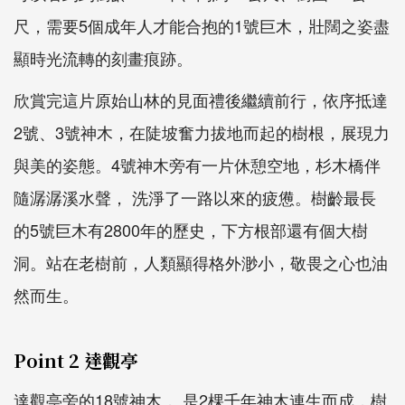
尺，需要5個成年人才能合抱的1號巨木，壯闊之姿盡
顯時光流轉的刻畫痕跡。
欣賞完這片原始山林的見面禮後繼續前行，依序抵達
2號、3號神木，在陡坡奮力拔地而起的樹根，展現力
與美的姿態。4號神木旁有一片休憩空地，杉木橋伴
隨潺潺溪水聲， 洗淨了一路以來的疲憊。樹齡最長
的5號巨木有2800年的歷史，下方根部還有個大樹
洞。站在老樹前，人類顯得格外渺小，敬畏之心也油
然而生。
Point 2 達觀亭
達觀亭旁的18號神木， 是2棵千年神木連生而成，樹