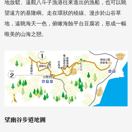
地放鬆、遠觀八斗子漁港往來進出的漁船，也可以眺
望遠方的基隆嶼。走在環狀的稜線、漫步於山谷草
地，遠眺海天一色，俯瞰海蝕平台豆腐岩，形成一幅
唯美的山海之戀。
望幽谷步道地圖