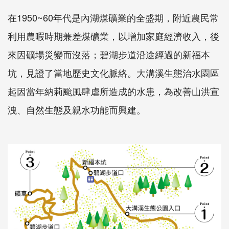
在1950~60年代是內湖煤礦業的全盛期，附近農民常
利用農暇時期兼差煤礦業，以增加家庭經濟收入，後
來因礦場災變而沒落；碧湖步道沿途經過的新福本
坑，見證了當地歷史文化脈絡。大溝溪生態治水園區
起因當年納莉颱風肆虐所造成的水患，為改善山洪宣
洩、自然生態及親水功能而興建。