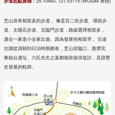
：25.10460, 121.53115 (WGS84 座標)
步道起點座標
芝山岩有相當多的步道， 像是百二崁步道、環狀步
道、太陽石步道、北隘門步道，路線選擇相當多，
適合一家老小全家出遊。因為發展得相當早， 沿途
古蹟從清朝到日治時期都有，芝山岩隘口、惠濟宮、
東砲台遺址、六氏先生之墓都相當值得造訪，見證歷
史發展的軌跡。