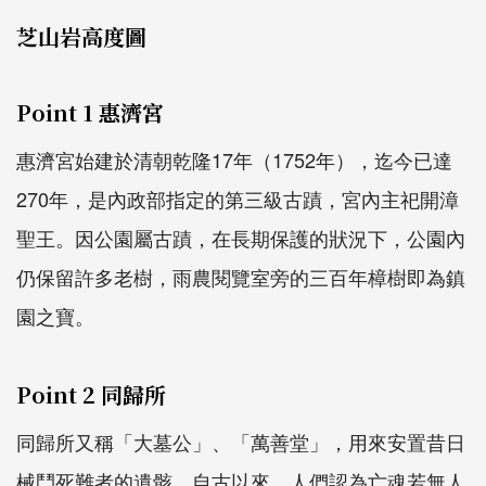
芝山岩高度圖
Point 1 惠濟宮
惠濟宮始建於清朝乾隆17年（1752年），迄今已達
270年，是內政部指定的第三級古蹟，宮內主祀開漳
聖王。因公園屬古蹟，在長期保護的狀況下，公園內
仍保留許多老樹，雨農閱覽室旁的三百年樟樹即為鎮
園之寶。
Point 2 同歸所
同歸所又稱「大墓公」、「萬善堂」，用來安置昔日
械鬥死難者的遺骸。自古以來，人們認為亡魂若無人