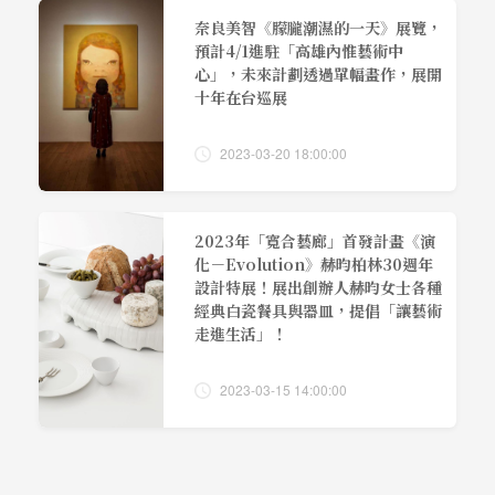
奈良美智《朦朧潮濕的一天》展覽，
預計4/1進駐「高雄內惟藝術中
心」，未來計劃透過單幅畫作，展開
十年在台巡展
2023-03-20 18:00:00
2023年「寬合藝廊」首發計畫《演
化－Evolution》赫昀柏林30週年
設計特展！展出創辦人赫昀女士各種
經典白瓷餐具與器皿，提倡「讓藝術
走進生活」！
2023-03-15 14:00:00