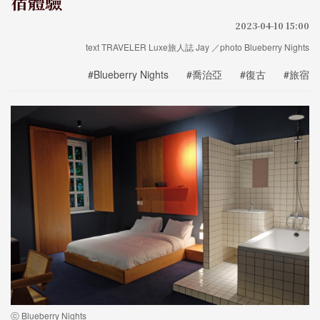
宿體驗
2023-04-10 15:00
text TRAVELER Luxe旅人誌 Jay ／photo Blueberry Nights
#Blueberry Nights
#喬治亞
#復古
#旅宿
ⓒ Blueberry Nights