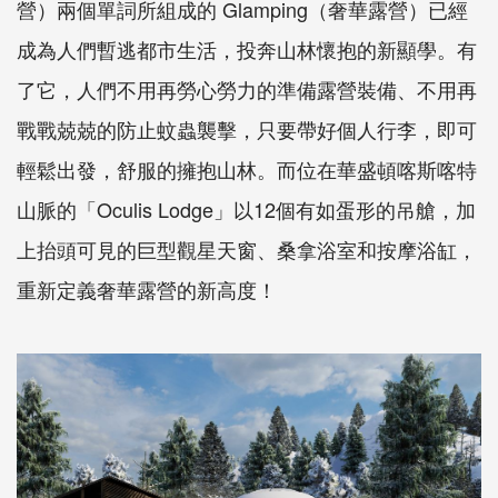
營）兩個單詞所組成的 Glamping（奢華露營）已經
成為人們暫逃都市生活，投奔山林懷抱的新顯學。有
了它，人們不用再勞心勞力的準備露營裝備、不用再
戰戰兢兢的防止蚊蟲襲擊，只要帶好個人行李，即可
輕鬆出發，舒服的擁抱山林。而位在華盛頓喀斯喀特
山脈的「Oculis Lodge」以12個有如蛋形的吊艙，加
上抬頭可見的巨型觀星天窗、桑拿浴室和按摩浴缸，
重新定義奢華露營的新高度！