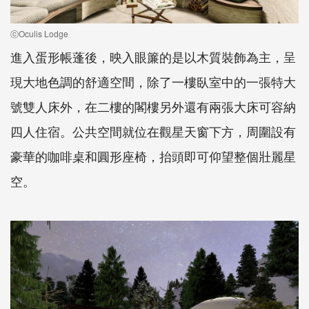
ⓒOculis Lodge
進入蛋形帳蓬後，映入眼簾的是以木質裝飾為主，呈
現大地色調的舒適空間，除了一樓臥室中的一張特大
號雙人床外，在二樓的閣樓另外還有兩張大床可容納
四人住宿。公共空間就位在觀星天窗下方，周圍設有
豪華的咖啡桌和圓形座椅，抬頭即可仰望整個壯麗星
空。