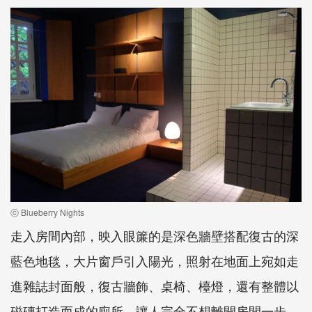
ⓒ Blueberry Nights
走入房間內部，映入眼簾的是深色牆壁搭配復古的深
藍色地毯，大片窗戶引入陽光，照射在地面上宛如走
進雜誌封面般，復古牆飾、桌椅、檯燈，還有整體以
磁磚打造而成的廁所，讓人完全不想離開房間一步，