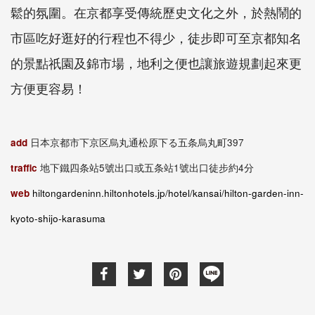
鬆的氛圍。在京都享受傳統歷史文化之外，於熱鬧的
市區吃好逛好的行程也不得少，徒步即可至京都知名
的景點祇園及錦市場，地利之便也讓旅遊規劃起來更
方便更容易！
add
日本京都市下京区烏丸通松原下る五条烏丸町397
traffic
地下鐵四条站5號出口或五条站1號出口徒步約4分
web
hiltongardeninn.hiltonhotels.jp/hotel/kansai/hilton-garden-inn-
kyoto-shijo-karasuma